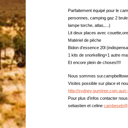
Parfaitement équipé pour le camp
personnes, camping gaz 2 bruleu
lampe torche, atlas,…)
Lit deux places avec couette,orei
Matériel de pêche
Bidon d’essence 20l (indispensab
1 kits de snorkelling+1 autre m
Et encore plein de choses!!!!
Nous sommes sur.campbelltown. 
Visites possible sur place et n
http://sydney.gumtree.com.au/c
Pour plus d’infos contacter nous
sebastien et celine
cambeseb@