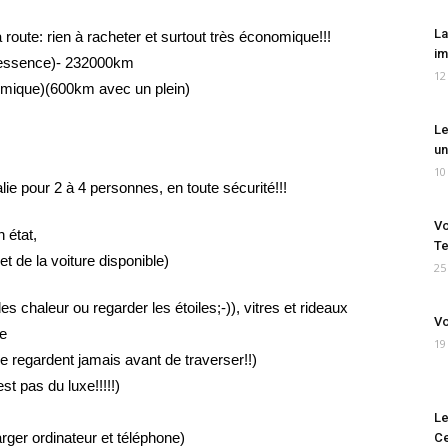
La
a route: rien à racheter et surtout très économique!!!
im
l’essence)- 232000km
12
omique)(600km avec un plein)
Le
un
10
ralie pour 2 à 4 personnes, en toute sécurité!!!
Vo
 état,
Te
t de la voiture disponible)
25
es chaleur ou regarder les étoiles;-)), vitres et rideaux
Vo
ée
19
ne regardent jamais avant de traverser!!)
st pas du luxe!!!!!)
Le
rger ordinateur et téléphone)
Ce