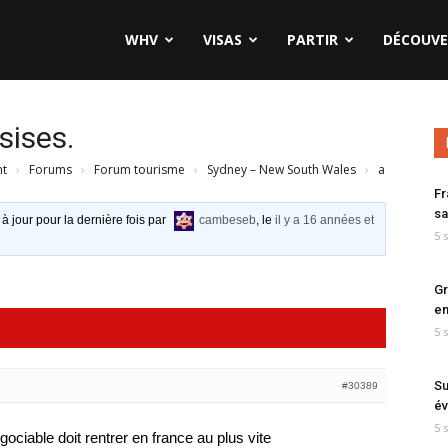
WHV
VISAS
PARTIR
DÉCOUVE
sises.
nt
›
Forums
›
Forum tourisme
›
Sydney – New South Wales
›
a
Fr
sa
 à jour pour la dernière fois par
cambeseb
, le
il y a 16 années et
5 
Gr
en
5 
Su
#30389
év
5 
ociable doit rentrer en france au plus vite