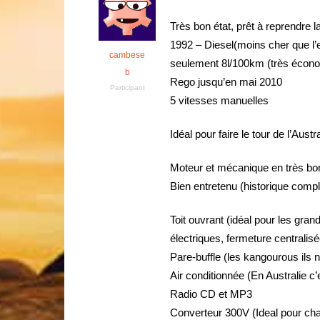
Très bon état, prêt à reprendre l
1992 – Diesel(moins cher que 
cambese
seulement 8l/100km (très écon
b
Rego jusqu’en mai 2010
Participant
5 vitesses manuelles
Idéal pour faire le tour de l’Aust
Moteur et mécanique en très bon
Bien entretenu (historique comple
Toit ouvrant (idéal pour les grand
électriques, fermeture centralis
Pare-buffle (les kangourous ils 
Air conditionnée (En Australie c’e
Radio CD et MP3
Converteur 300V (Ideal pour cha