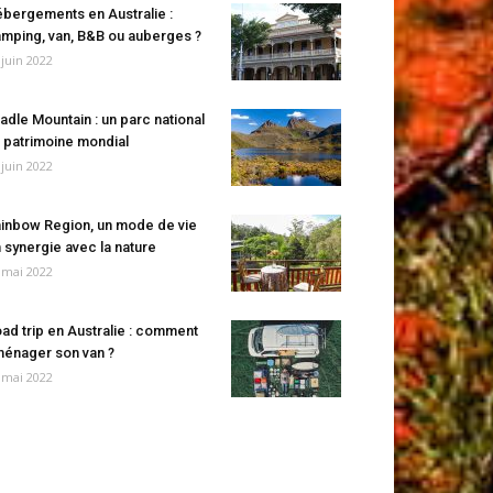
bergements en Australie :
mping, van, B&B ou auberges ?
 juin 2022
adle Mountain : un parc national
 patrimoine mondial
 juin 2022
inbow Region, un mode de vie
 synergie avec la nature
 mai 2022
ad trip en Australie : comment
énager son van ?
 mai 2022