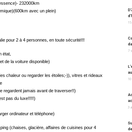
l’essence)- 232000km
D’
omique)(600km avec un plein)
d’
15
Ca
ralie pour 2 à 4 personnes, en toute sécurité!!!
da
7 
 état,
t de la voiture disponible)
L’
au
es chaleur ou regarder les étoiles;-)), vitres et rideaux
10
ée
ne regardent jamais avant de traverser!!)
Ad
st pas du luxe!!!!!)
ac
3 
rger ordinateur et téléphone)
Su
ing (chaises, glacière, affaires de cuisines pour 4
de