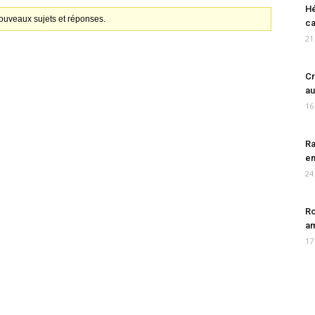
Hé
ouveaux sujets et réponses.
ca
21
Cr
au
16
Ra
en
24
Ro
am
17