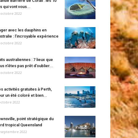
ande Barrière de Corail : les 10
es qui vont vous...
 octobre 2022
ger avec les dauphins en
stralie : l’incroyable expérience
 octobre 2022
its australiennes : 7 lieux que
us n’êtes pas prêt d’oublier...
 octobre 2022
s activités gratuites à Perth,
ur un été coloré et bien...
octobre 2022
wnsville, point stratégique du
rd tropical Queensland
 septembre 2022