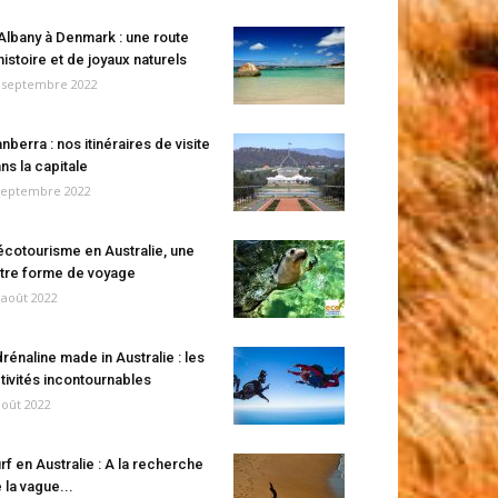
Albany à Denmark : une route
histoire et de joyaux naturels
 septembre 2022
nberra : nos itinéraires de visite
ns la capitale
septembre 2022
écotourisme en Australie, une
tre forme de voyage
 août 2022
rénaline made in Australie : les
tivités incontournables
août 2022
rf en Australie : A la recherche
 la vague...