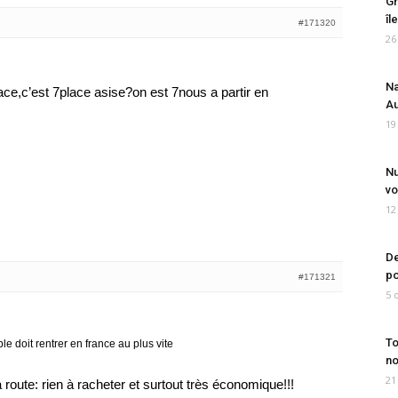
Gr
îl
#171320
26
Na
ace,c’est 7place asise?on est 7nous a partir en
Au
19
Nu
vo
12
De
po
#171321
5 
To
e doit rentrer en france au plus vite
no
21
a route: rien à racheter et surtout très économique!!!