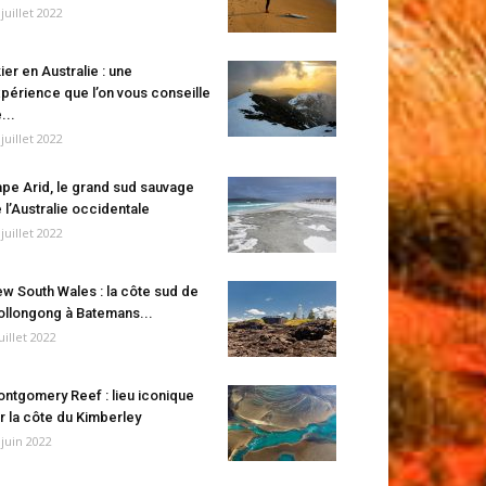
 juillet 2022
ier en Australie : une
périence que l’on vous conseille
...
 juillet 2022
pe Arid, le grand sud sauvage
 l’Australie occidentale
 juillet 2022
w South Wales : la côte sud de
llongong à Batemans...
juillet 2022
ntgomery Reef : lieu iconique
r la côte du Kimberley
 juin 2022