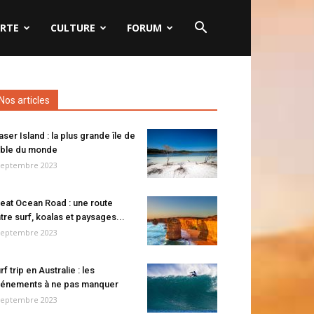
RTE
CULTURE
FORUM
Nos articles
aser Island : la plus grande île de
ble du monde
septembre 2023
eat Ocean Road : une route
tre surf, koalas et paysages...
septembre 2023
rf trip en Australie : les
énements à ne pas manquer
septembre 2023