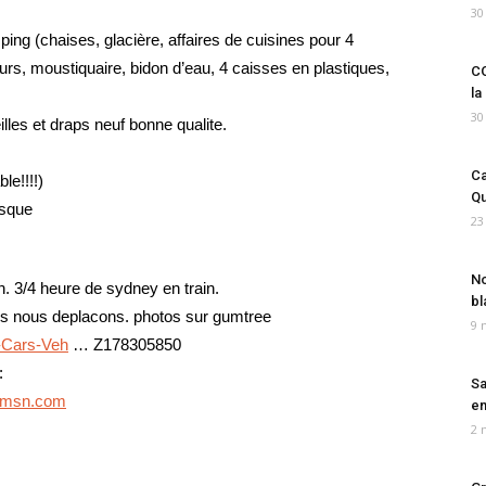
30
ing (chaises, glacière, affaires de cuisines pour 4
rs, moustiquaire, bidon d’eau, 4 caisses en plastiques,
CO
la
30
lles et draps neuf bonne qualite.
Ca
le!!!!)
Qu
asque
23
No
3/4 heure de sydney en train.
bl
ous nous deplacons. photos sur gumtree
9 
-Cars-Veh
… Z178305850
:
Sa
msn.com
em
2 