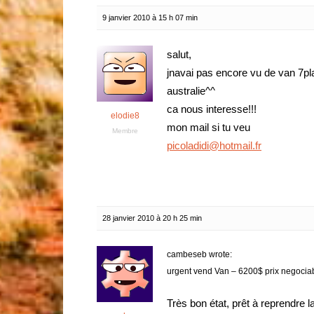
9 janvier 2010 à 15 h 07 min
salut,
jnavai pas encore vu de van 7pl
australie^^
ca nous interesse!!!
elodie8
mon mail si tu veu
Membre
picoladidi@hotmail.fr
28 janvier 2010 à 20 h 25 min
cambeseb wrote:
urgent vend Van – 6200$ prix negociabl
Très bon état, prêt à reprendre l