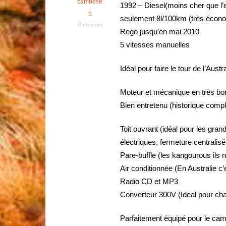
cambese
1992 – Diesel(moins cher que 
b
seulement 8l/100km (très écon
Participant
Rego jusqu’en mai 2010
5 vitesses manuelles
Idéal pour faire le tour de l’Aust
Moteur et mécanique en très bon
Bien entretenu (historique comple
Toit ouvrant (idéal pour les grand
électriques, fermeture centralis
Pare-buffle (les kangourous ils 
Air conditionnée (En Australie c’e
Radio CD et MP3
Converteur 300V (Ideal pour cha
Parfaitement équipé pour le camp