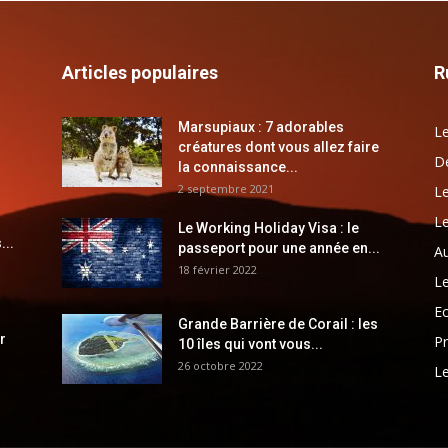
Articles populaires
R
Marsupiaux : 7 adorables
Le
créatures dont vous allez faire
Dé
la connaissance...
2 septembre 2021
Le
Le
Le Working Holiday Visa : le
...
passeport pour une année en...
Au
18 février 2022
Le
E
Grande Barrière de Corail : les
r
Pr
10 îles qui vont vous...
26 octobre 2022
Le