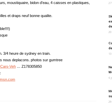
rs, moustiquaire, bidon d’eau, 4 caisses en plastiques,
27
lles et draps neuf bonne qualite.
Sk
ex
de
le!!!!)
20
asque
Ca
de
3/4 heure de sydney en train.
13
ous nous deplacons. photos sur gumtree
-Cars-Veh
… Z178305850
Ne
Wo
:
6 
msn.com
Mo
su
29