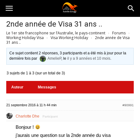
Australia-
2nde année de Visa 31 ans ..
Le 1er site francophone sur l’Australie, le pays-continent
›
Forums
›
australie.com
Working Holiday Visa
›
Visa Working Holiday
›
2nde année de Visa
31 ans ..
Ce sujet contient 2 réponses, 3 participants et a été mis à jour pour la
dernière fois par
AmelieP
, le
il y a 9 années et 10 mois
.
3 sujets de 1 à 3 (sur un total de 3)
Auteur
Messages
21 septembre 2016 à 11 h 44 min
#90991
Charlotte Dhe
Participant
Bonjour !
j’aurais une question sur la 2nde année du visa