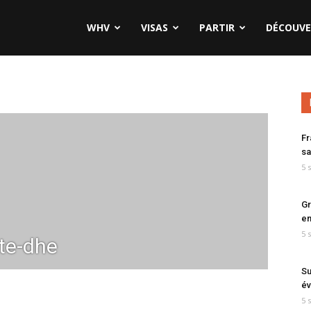
WHV
VISAS
PARTIR
DÉCOUVE
Fr
sa
5 
Gr
en
5 
te-dhe
Su
év
5 