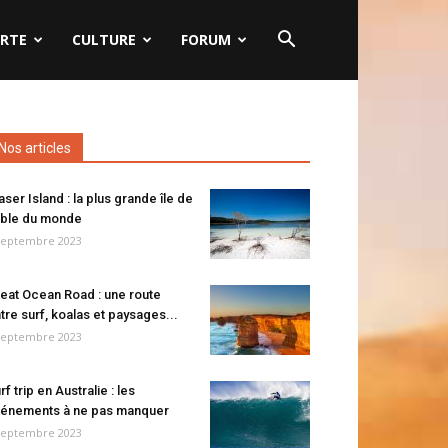
RTE
CULTURE
FORUM
Nos articles
aser Island : la plus grande île de
ble du monde
septembre 2023
eat Ocean Road : une route
tre surf, koalas et paysages...
septembre 2023
rf trip en Australie : les
énements à ne pas manquer
septembre 2023