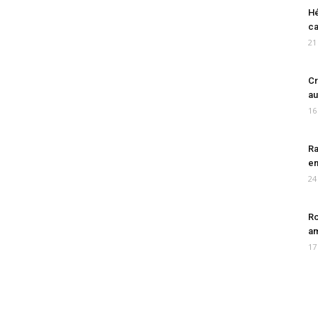
Hé
ca
21
Cr
au
16
Ra
en
24
Ro
am
17