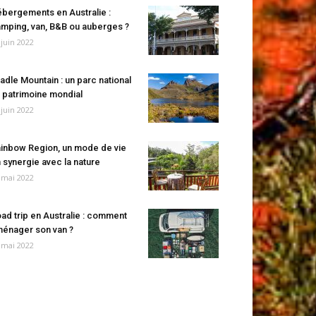
bergements en Australie :
mping, van, B&B ou auberges ?
 juin 2022
adle Mountain : un parc national
 patrimoine mondial
 juin 2022
inbow Region, un mode de vie
 synergie avec la nature
 mai 2022
ad trip en Australie : comment
énager son van ?
 mai 2022