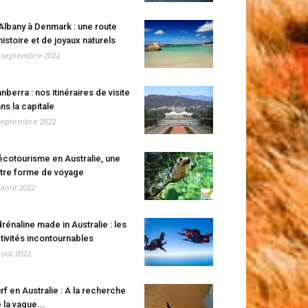
Albany à Denmark : une route
histoire et de joyaux naturels
 septembre 2022
nberra : nos itinéraires de visite
ns la capitale
septembre 2022
écotourisme en Australie, une
tre forme de voyage
 août 2022
rénaline made in Australie : les
tivités incontournables
août 2022
rf en Australie : A la recherche
 la vague...