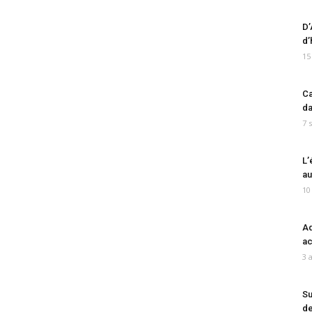
D’
d’
15
Ca
da
7 
L’
au
10
Ad
ac
3 
Su
de