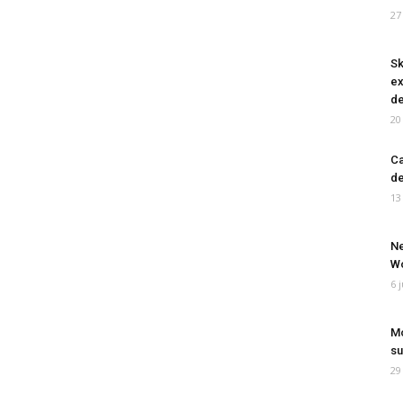
27
Sk
ex
de
20
Ca
de
13
Ne
Wo
6 
Mo
su
29