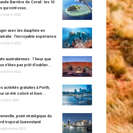
ande Barrière de Corail : les 10
es qui vont vous...
 octobre 2022
ger avec les dauphins en
stralie : l’incroyable expérience
 octobre 2022
its australiennes : 7 lieux que
us n’êtes pas prêt d’oublier...
 octobre 2022
s activités gratuites à Perth,
ur un été coloré et bien...
octobre 2022
wnsville, point stratégique du
rd tropical Queensland
 septembre 2022