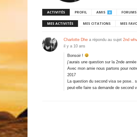
ACTIVITÉS
PROFIL
AMIS
FORUMS
0
MES ACTIVITÉS
MES CITATIONS
MES FAV
Charlotte Dhe
a répondu au sujet
2nd whv:
il y a 10 ans
Bonsoir !
j’aurais une question sur la 2nde année
Avec mon amie nous partons pour notre p
2017
La question du second visa se pose.. si 
peut-elle faire sa demande de second v