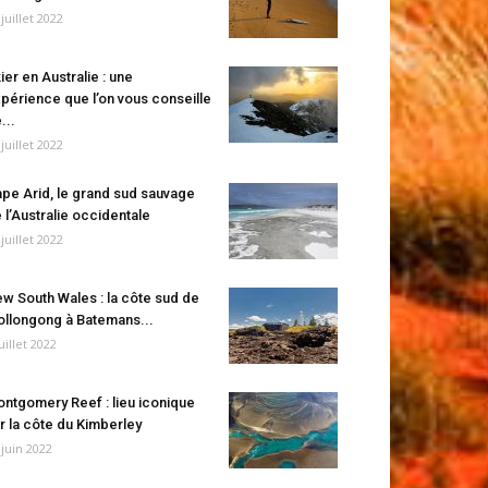
 juillet 2022
ier en Australie : une
périence que l’on vous conseille
...
 juillet 2022
pe Arid, le grand sud sauvage
 l’Australie occidentale
 juillet 2022
w South Wales : la côte sud de
llongong à Batemans...
juillet 2022
ntgomery Reef : lieu iconique
r la côte du Kimberley
 juin 2022