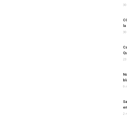
30
CO
la
30
Ca
Qu
23
No
bl
9 
Sa
em
2 