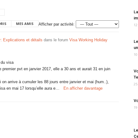
La
im
ORIS
MES AMIS
Afficher par activité:
12
 Explications et détails
dans le forum
Visa Working Holiday
Le
un
10
 du visa
remier pvt en janvier 2017, elle a 30 ans et aurait 31 en juin
Vo
Te
on arrive à cumuler les 88 jours entre janvier et mai (hum..),
25
isa en mai 17 lorsqu’elle aura e…
En afficher davantage
Vo
19
Le
Ce