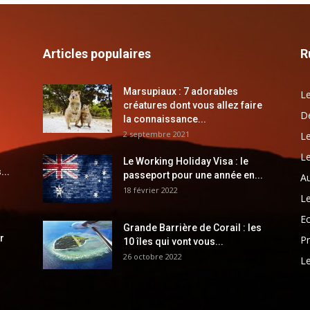
Articles populaires
R
Marsupiaux : 7 adorables
Le
créatures dont vous allez faire
Dé
la connaissance...
2 septembre 2021
Le
Le
Le Working Holiday Visa : le
...
passeport pour une année en...
Au
18 février 2022
Le
E
Grande Barrière de Corail : les
r
Pr
10 îles qui vont vous...
26 octobre 2022
Le