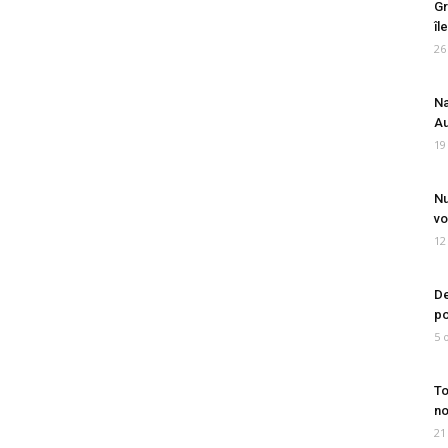
Gr
îl
26
Na
Au
19
Nu
vo
12
De
po
5 
To
no
21