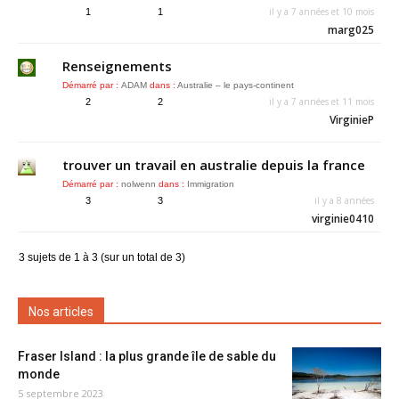
il y a 7 années et 10 mois
1
1
marg025
Renseignements
Démarré par :
ADAM
dans :
Australie – le pays-continent
il y a 7 années et 11 mois
2
2
VirginieP
trouver un travail en australie depuis la france
Démarré par :
nolwenn
dans :
Immigration
il y a 8 années
3
3
virginie0410
3 sujets de 1 à 3 (sur un total de 3)
Nos articles
Fraser Island : la plus grande île de sable du
monde
5 septembre 2023