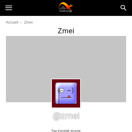
Australia-
Accueil
Zmei
Zmei
australie.com
@zmei
Pas d’activité récente