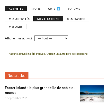
ACTIVITÉS
PROFIL
AMIS
FORUMS
0
MES ACTIVITÉS
MES CITATIONS
MES FAVORIS
MES AMIS
Afficher par activité:
Aucune activité n'a été trouvée. Utilisez un autre filtre de recherche.
Nos articles
Fraser Island : la plus grande île de sable du
monde
5 septembre 2023