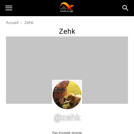
Australia-
Accueil
Zehk
Zehk
australie.com
@zehk
Pas d’activité récente