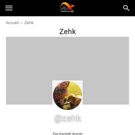
Australia-
Accueil
Zehk
Zehk
australie.com
@zehk
Pas d’activité récente