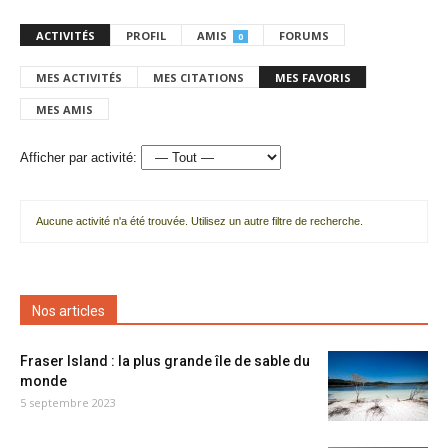
ACTIVITÉS
PROFIL
AMIS
FORUMS
0
MES ACTIVITÉS
MES CITATIONS
MES FAVORIS
MES AMIS
Afficher par activité:
Aucune activité n'a été trouvée. Utilisez un autre filtre de recherche.
Nos articles
Fraser Island : la plus grande île de sable du
monde
5 septembre 2023