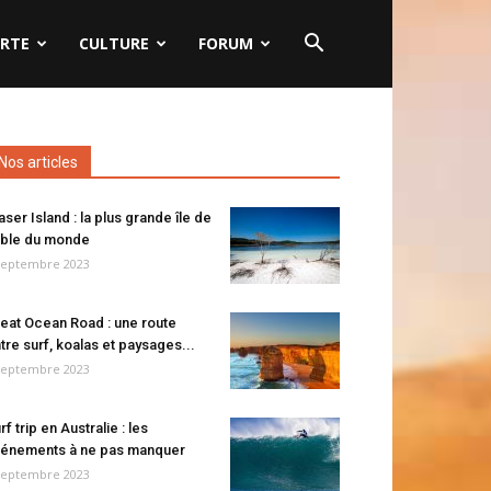
RTE
CULTURE
FORUM
Nos articles
aser Island : la plus grande île de
ble du monde
septembre 2023
eat Ocean Road : une route
tre surf, koalas et paysages...
septembre 2023
rf trip en Australie : les
énements à ne pas manquer
septembre 2023