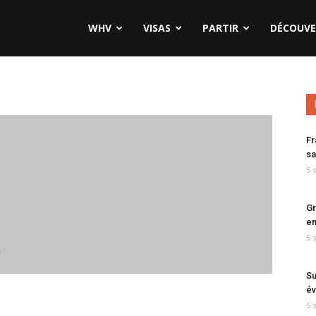
WHV
VISAS
PARTIR
DÉCOUVE
Fr
sa
5 
Gr
en
5 
Su
év
5 