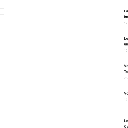
La
im
12
Le
un
10
Vo
Te
25
Vo
19
Le
Ce