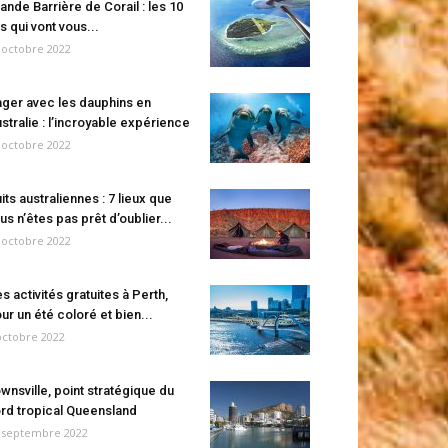
ande Barrière de Corail : les 10
es qui vont vous...
 octobre 2022
ger avec les dauphins en
stralie : l’incroyable expérience
 octobre 2022
its australiennes : 7 lieux que
us n’êtes pas prêt d’oublier...
 octobre 2022
s activités gratuites à Perth,
ur un été coloré et bien...
octobre 2022
wnsville, point stratégique du
rd tropical Queensland
 septembre 2022