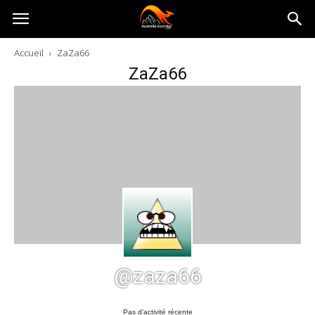
Australia-
Accueil
ZaZa66
ZaZa66
australie.com
@zaza66
Pas d’activité récente