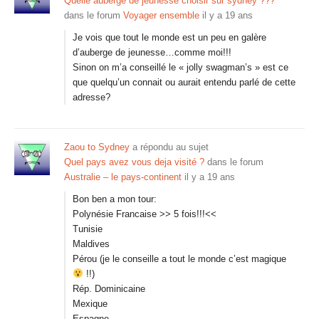
Quelle auberge de jeunesse choisir sur sydney ???
dans le forum
Voyager ensemble
il y a 19 ans
Je vois que tout le monde est un peu en galère
d’auberge de jeunesse…comme moi!!!
Sinon on m’a conseillé le « jolly swagman’s » est ce
que quelqu’un connait ou aurait entendu parlé de cette
adresse?
Zaou to Sydney
a répondu au sujet
Quel pays avez vous deja visité ?
dans le forum
Australie – le pays-continent
il y a 19 ans
Bon ben a mon tour:
Polynésie Francaise >> 5 fois!!!<<
Tunisie
Maldives
Pérou (je le conseille a tout le monde c’est magique
!!)
Rép. Dominicaine
Mexique
Espagne