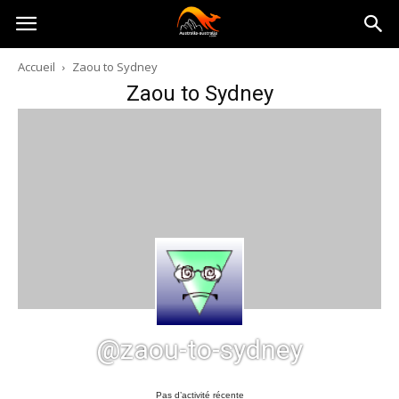
Australia-
Accueil
Zaou to Sydney
Zaou to Sydney
australie.com
@zaou-to-sydney
Pas d’activité récente