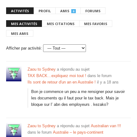
ACTIVITÉS
PROFIL
AMIS
FORUMS
0
MES ACTIVITÉS
MES CITATIONS
MES FAVORIS
MES AMIS
Afficher par activité:
Zaou to Sydney
a répondu au sujet
TAX BACK…expliquez moi tout !
dans le forum
Ils sont de retour d'un an en Australie !
il y a 18 ans
Bon je commence un peu a me rensigner pour savoir
les documents qu il faut pour le tax back. Mais je
bloque sur l’ abn des employeurs . kezako?
Zaou to Sydney
a répondu au sujet
Australian van !!!
dans le forum
Australie – le pays-continent