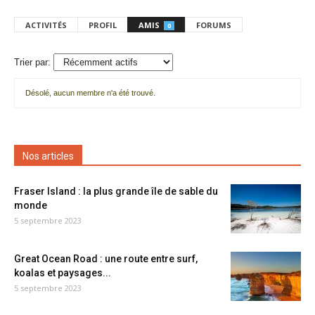
ACTIVITÉS
PROFIL
AMIS
FORUMS
0
Trier par:
Désolé, aucun membre n'a été trouvé.
Mes
amis
Nos articles
Fraser Island : la plus grande île de sable du
monde
5 septembre 2023
Great Ocean Road : une route entre surf,
koalas et paysages...
5 septembre 2023