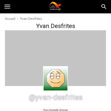
Australia-
Accueil
Yvan Desfrites
Yvan Desfrites
australie.com
@yvan-desfrites
Pas d’activité récente