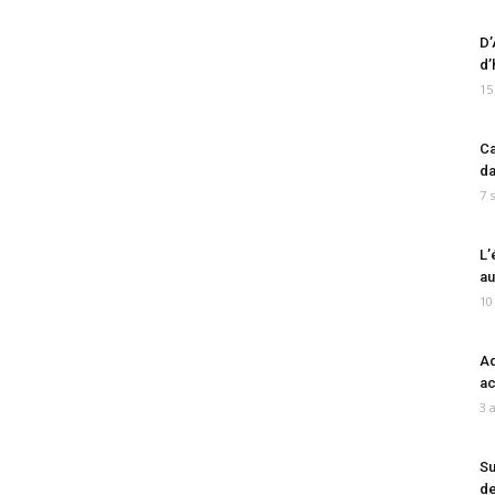
D’
d’
15
Ca
da
7 
L’
au
10
Ad
ac
3 
Su
de