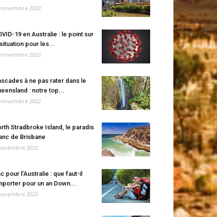
 novembre 2022
VID-19 en Australie : le point sur
 situation pour les...
 novembre 2022
scades à ne pas rater dans le
eensland : notre top...
 novembre 2022
rth Stradbroke Island, le paradis
anc de Brisbane
novembre 2022
c pour l’Australie : que faut-il
porter pour un an Down...
novembre 2022