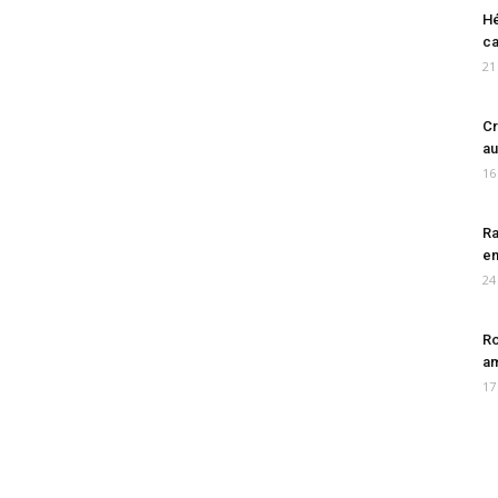
Hé
ca
21
Cr
au
16
Ra
en
24
Ro
am
17