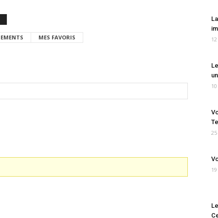
La
im
EMENTS
MES FAVORIS
12
Le
un
10
Vo
Te
25
Vo
19
Le
Ce