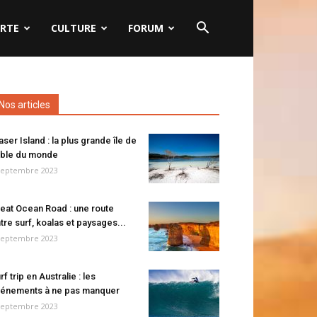
RTE
CULTURE
FORUM
Nos articles
aser Island : la plus grande île de
ble du monde
septembre 2023
eat Ocean Road : une route
tre surf, koalas et paysages...
septembre 2023
rf trip en Australie : les
énements à ne pas manquer
septembre 2023