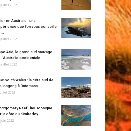
 juillet 2022
ier en Australie : une
périence que l’on vous conseille
...
 juillet 2022
pe Arid, le grand sud sauvage
 l’Australie occidentale
 juillet 2022
w South Wales : la côte sud de
llongong à Batemans...
juillet 2022
ntgomery Reef : lieu iconique
r la côte du Kimberley
 juin 2022