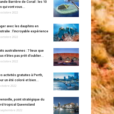
ande Barrière de Corail : les 10
es qui vont vous...
 octobre 2022
ger avec les dauphins en
stralie : l’incroyable expérience
 octobre 2022
its australiennes : 7 lieux que
us n’êtes pas prêt d’oublier...
 octobre 2022
s activités gratuites à Perth,
ur un été coloré et bien...
octobre 2022
wnsville, point stratégique du
rd tropical Queensland
 septembre 2022