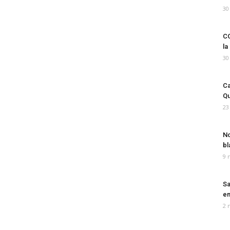
30
CO
la
30
Ca
Qu
23
No
bl
9 
Sa
em
2 