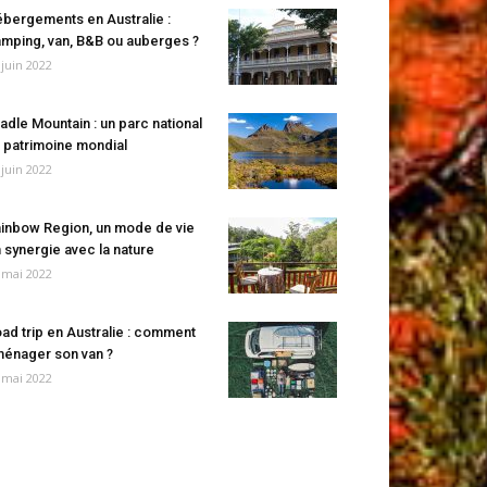
bergements en Australie :
mping, van, B&B ou auberges ?
 juin 2022
adle Mountain : un parc national
 patrimoine mondial
 juin 2022
inbow Region, un mode de vie
 synergie avec la nature
 mai 2022
ad trip en Australie : comment
énager son van ?
 mai 2022