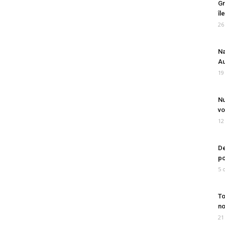
Gr
îl
26
Na
Au
19
Nu
vo
12
De
po
5 
To
no
21