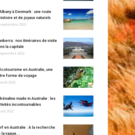
Albany à Denmark : une route
histoire et de joyaux naturels
 septembre 2022
nberra : nos itinéraires de visite
ns la capitale
septembre 2022
écotourisme en Australie, une
tre forme de voyage
 août 2022
rénaline made in Australie : les
tivités incontournables
août 2022
rf en Australie : A la recherche
 la vague...