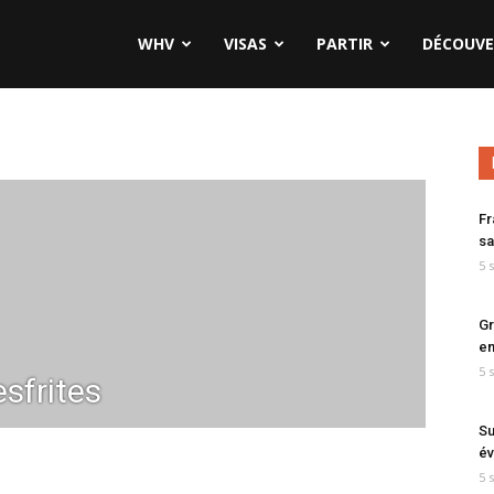
WHV
VISAS
PARTIR
DÉCOUVE
Fr
sa
5 
Gr
en
5 
sfrites
Su
év
5 