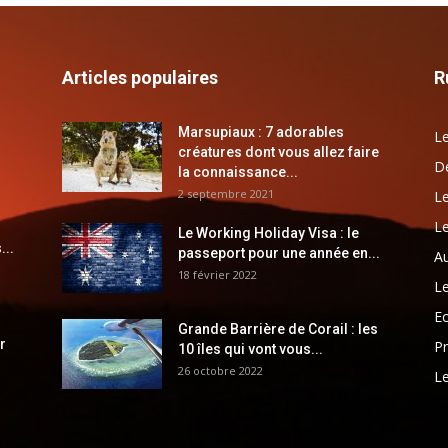
Articles populaires
R
Marsupiaux : 7 adorables
Le
créatures dont vous allez faire
Dé
la connaissance...
2 septembre 2021
Le
Le
Le Working Holiday Visa : le
...
passeport pour une année en...
Au
18 février 2022
Le
E
Grande Barrière de Corail : les
r
Pr
10 îles qui vont vous...
26 octobre 2022
Le