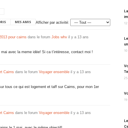
La
im
ORIS
MES AMIS
Afficher par activité:
12
2013 pour cairns
dans le forum
Jobs whv
il y a 13 ans
Le
un
10
er mai avec la meme idée! Si ca t’intéresse, contact moi !
Vo
Te
rt Cairns
dans le forum
Voyager ensemble
il y a 13 ans
25
ur tous ce qui est logement et taff sur Cairns, pour mon 1er
Vo
19
rt Cairns
dans le forum
Voyager ensemble
il y a 13 ans
Le
Ce
Cairns le 1 mai, avec le même objectif!