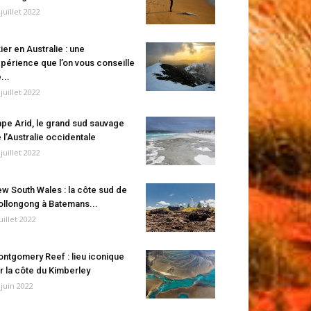
 juillet 2022
ier en Australie : une
périence que l’on vous conseille
...
 juillet 2022
pe Arid, le grand sud sauvage
 l’Australie occidentale
 juillet 2022
w South Wales : la côte sud de
llongong à Batemans...
juillet 2022
ntgomery Reef : lieu iconique
r la côte du Kimberley
 juin 2022