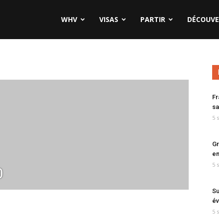
WHV
VISAS
PARTIR
DÉCOUVE
Fr
sa
5 
Gr
en
5 
0
Su
év
5 