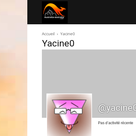
Australia-
Accueil
Yacine0
australie.com
Yacine0
@yacine
Pas d’activité récente