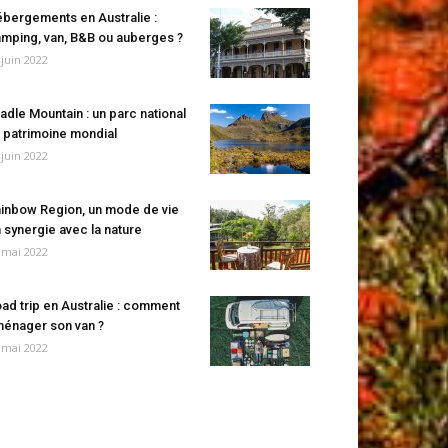
bergements en Australie :
mping, van, B&B ou auberges ?
 juin 2022
adle Mountain : un parc national
 patrimoine mondial
 juin 2022
inbow Region, un mode de vie
 synergie avec la nature
 mai 2022
ad trip en Australie : comment
énager son van ?
 mai 2022