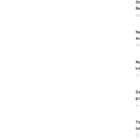
Gr
îl
26
Na
Au
19
Nu
vo
12
De
po
5 
To
no
21