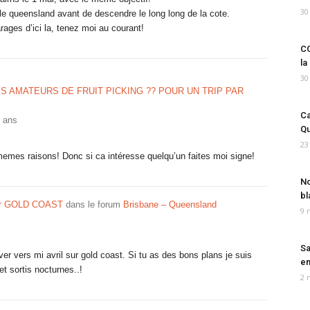
30
 le queensland avant de descendre le long long de la cote.
ages d’ici la, tenez moi au courant!
CO
la
30
ES AMATEURS DE FRUIT PICKING ?? POUR UN TRIP PAR
Ca
3 ans
Qu
23
memes raisons! Donc si ca intéresse quelqu’un faites moi signe!
No
bl
ur GOLD COAST
dans le forum
Brisbane – Queensland
9 
Sa
er vers mi avril sur gold coast. Si tu as des bons plans je suis
em
et sortis nocturnes..!
2 