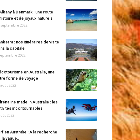
Albany à Denmark : une route
histoire et de joyaux naturels
 septembre 2022
nberra : nos itinéraires de visite
ns la capitale
septembre 2022
écotourisme en Australie, une
tre forme de voyage
 août 2022
rénaline made in Australie : les
tivités incontournables
août 2022
rf en Australie : A la recherche
 la vague...