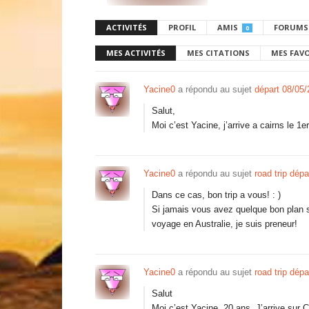
ACTIVITÉS
PROFIL
AMIS
FORUMS
0
MES ACTIVITÉS
MES CITATIONS
MES FAV
Yacine0
a répondu au sujet
départ 08/05/
Salut,
Moi c’est Yacine, j’arrive a cairns le 1
Yacine0
a répondu au sujet
road trip dépa
Dans ce cas, bon trip a vous! : )
Si jamais vous avez quelque bon plan s
voyage en Australie, je suis preneur!
Yacine0
a répondu au sujet
road trip dépa
Salut
Moi c’est Yacine, 20 ans. J’arrive sur 