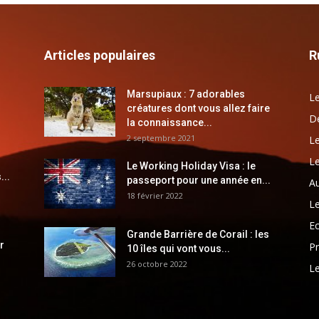
Articles populaires
R
Marsupiaux : 7 adorables
Le
créatures dont vous allez faire
Dé
la connaissance...
2 septembre 2021
Le
Le
Le Working Holiday Visa : le
...
passeport pour une année en...
Au
18 février 2022
Le
E
Grande Barrière de Corail : les
r
Pr
10 îles qui vont vous...
26 octobre 2022
Le