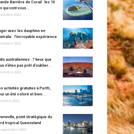
ande Barrière de Corail : les 10
es qui vont vous...
 octobre 2022
ger avec les dauphins en
stralie : l’incroyable expérience
 octobre 2022
its australiennes : 7 lieux que
us n’êtes pas prêt d’oublier...
 octobre 2022
s activités gratuites à Perth,
ur un été coloré et bien...
octobre 2022
wnsville, point stratégique du
rd tropical Queensland
 septembre 2022