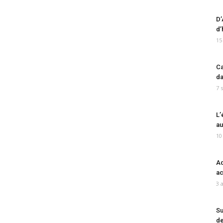
D’
d’
15
Ca
da
7 
L’
au
10
Ad
ac
3 
Su
de