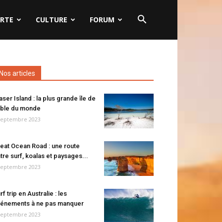
RTE
CULTURE
FORUM
Nos articles
aser Island : la plus grande île de
ble du monde
septembre 2023
eat Ocean Road : une route
tre surf, koalas et paysages...
septembre 2023
rf trip en Australie : les
énements à ne pas manquer
septembre 2023