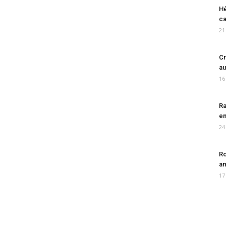
Hé
ca
21
Cr
au
16
Ra
en
24
Ro
am
17