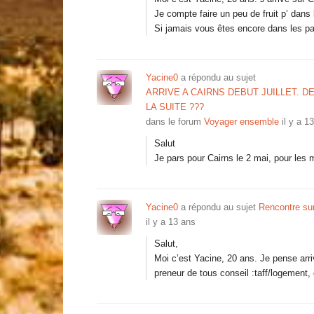
Je compte faire un peu de fruit p’ dans
Si jamais vous êtes encore dans les par
Yacine0
a répondu au sujet
ARRIVE A CAIRNS DEBUT JUILLET. D
LA SUITE ???
dans le forum
Voyager ensemble
il y a 1
Salut
Je pars pour Cairns le 2 mai, pour les 
Yacine0
a répondu au sujet
Rencontre s
il y a 13 ans
Salut,
Moi c’est Yacine, 20 ans. Je pense arriv
preneur de tous conseil :taff/logement, 