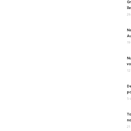
Gr
îl
26
Na
Au
19
Nu
vo
12
De
po
5 
To
no
21