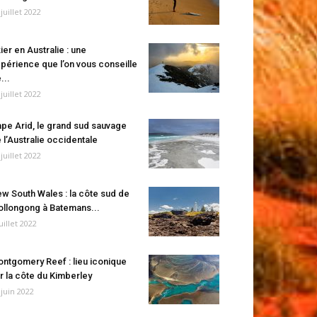
 juillet 2022
ier en Australie : une
périence que l’on vous conseille
...
 juillet 2022
pe Arid, le grand sud sauvage
 l’Australie occidentale
 juillet 2022
w South Wales : la côte sud de
llongong à Batemans...
juillet 2022
ntgomery Reef : lieu iconique
r la côte du Kimberley
 juin 2022