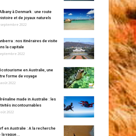
Albany à Denmark : une route
histoire et de joyaux naturels
 septembre 2022
nberra : nos itinéraires de visite
ns la capitale
septembre 2022
écotourisme en Australie, une
tre forme de voyage
 août 2022
rénaline made in Australie : les
tivités incontournables
août 2022
rf en Australie : A la recherche
 la vague...