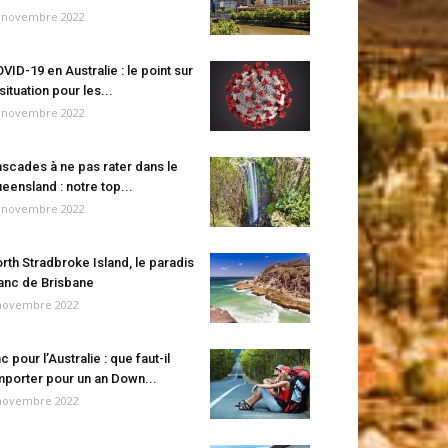
 novembre 2022
VID-19 en Australie : le point sur
 situation pour les...
 novembre 2022
scades à ne pas rater dans le
eensland : notre top...
 novembre 2022
rth Stradbroke Island, le paradis
anc de Brisbane
novembre 2022
c pour l’Australie : que faut-il
porter pour un an Down...
novembre 2022