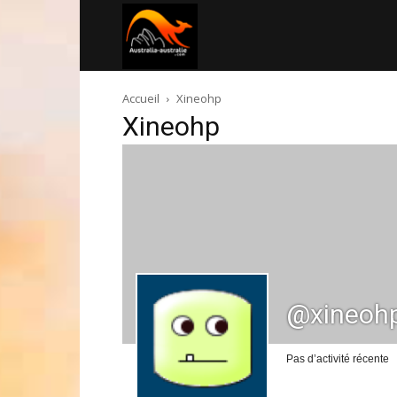
Australia-
Accueil
Xineohp
australie.com
Xineohp
@xineoh
Pas d’activité récente