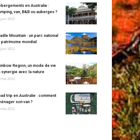
bergements en Australie :
mping, van, B&B ou auberges ?
 juin 2022
adle Mountain : un parc national
 patrimoine mondial
 juin 2022
inbow Region, un mode de vie
 synergie avec la nature
 mai 2022
ad trip en Australie : comment
énager son van ?
 mai 2022