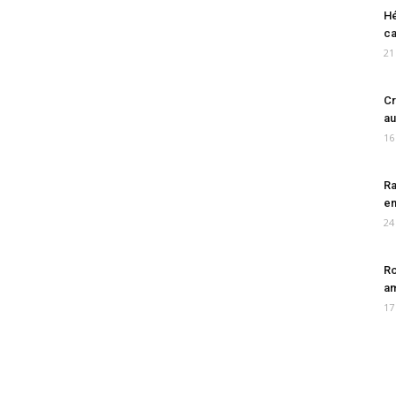
Hé
ca
21
Cr
au
16
Ra
en
24
Ro
am
17