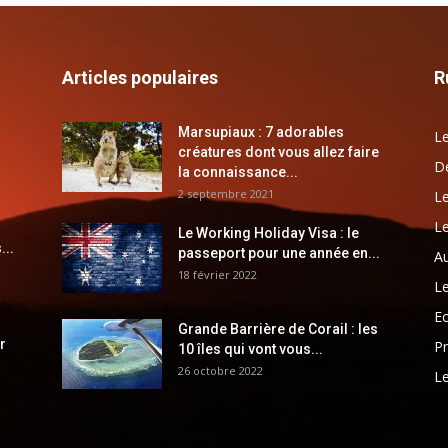
Articles populaires
R
Marsupiaux : 7 adorables
Le
créatures dont vous allez faire
Dé
la connaissance...
2 septembre 2021
Le
Le
Le Working Holiday Visa : le
...
passeport pour une année en...
Au
18 février 2022
Le
E
Grande Barrière de Corail : les
r
Pr
10 îles qui vont vous...
26 octobre 2022
Le