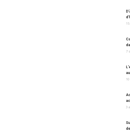
D’
d’
15
Ca
da
7 
L’
au
10
Ad
ac
3 
Su
de