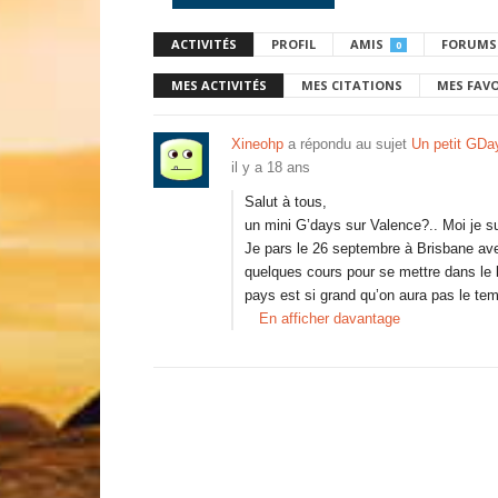
ACTIVITÉS
PROFIL
AMIS
FORUMS
0
MES ACTIVITÉS
MES CITATIONS
MES FAV
Xineohp
a répondu au sujet
Un petit GDay
il y a 18 ans
Salut à tous,
un mini G’days sur Valence?.. Moi je su
Je pars le 26 septembre à Brisbane a
quelques cours pour se mettre dans le b
pays est si grand qu’on aura pas le te
En afficher davantage