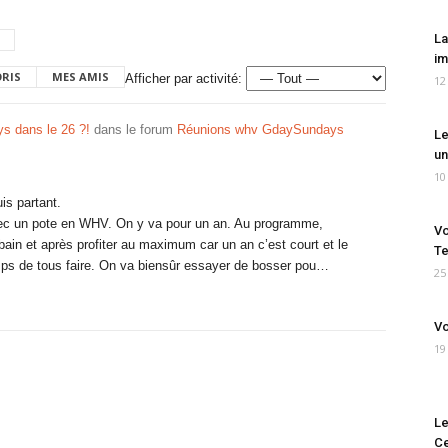
La
im
ORIS
MES AMIS
Afficher par activité:
12
s dans le 26 ?!
dans le forum
Réunions whv GdaySundays
Le
un
10
is partant.
vec un pote en WHV. On y va pour un an. Au programme,
Vo
ain et après profiter au maximum car un an c’est court et le
Te
mps de tous faire. On va biensûr essayer de bosser pou…
25
Vo
19
Le
Ce