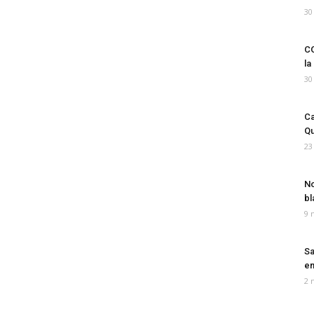
30
CO
la
30
Ca
Qu
23
No
bl
9 
Sa
em
2 