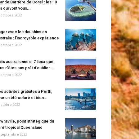
ande Barrière de Corail : les 10
es qui vont vous...
 octobre 2022
ger avec les dauphins en
stralie : l’incroyable expérience
 octobre 2022
its australiennes : 7 lieux que
us n’êtes pas prêt d’oublier...
 octobre 2022
s activités gratuites à Perth,
ur un été coloré et bien...
octobre 2022
wnsville, point stratégique du
rd tropical Queensland
 septembre 2022