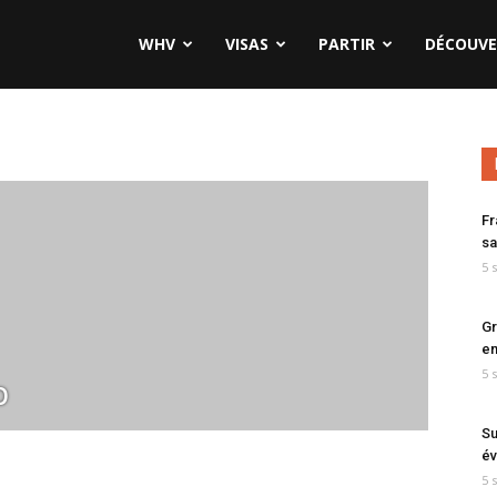
WHV
VISAS
PARTIR
DÉCOUVE
Fr
sa
5 
Gr
en
5 
p
Su
év
5 