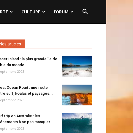
RTE
CULTURE
FORUM
Nos articles
aser Island : la plus grande île de
ble du monde
septembre 2023
eat Ocean Road : une route
tre surf, koalas et paysages...
septembre 2023
rf trip en Australie : les
énements à ne pas manquer
septembre 2023