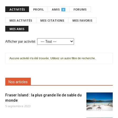
ACTIVITÉS
PROFIL
AMIS
FORUMS
0
MES ACTIVITÉS
MES CITATIONS
MES FAVORIS
MES AMIS
Afficher par activité:
Aucune activité n'a été trouvée. Utilisez un autre filtre de recherche.
Nos articles
Fraser Island : la plus grande île de sable du
monde
5 septembre 2023