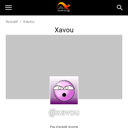
Australia-
Accueil
Xavou
Xavou
australie.com
@xavou
Pas d’activité récente