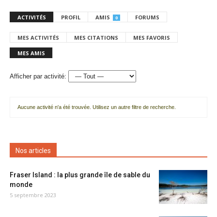
ACTIVITÉS
PROFIL
AMIS
FORUMS
0
MES ACTIVITÉS
MES CITATIONS
MES FAVORIS
MES AMIS
Afficher par activité:
Aucune activité n'a été trouvée. Utilisez un autre filtre de recherche.
Nos articles
Fraser Island : la plus grande île de sable du
monde
5 septembre 2023