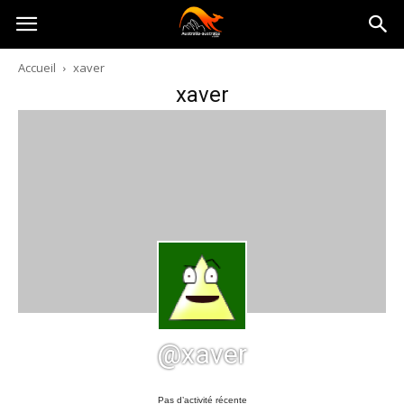
Australia-
Accueil
xaver
xaver
australie.com
@xaver
Pas d’activité récente