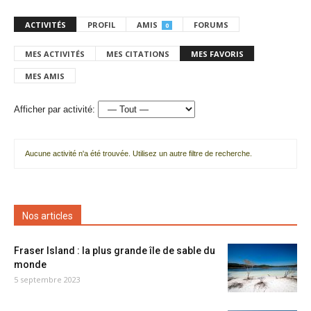
ACTIVITÉS
PROFIL
AMIS
FORUMS
0
MES ACTIVITÉS
MES CITATIONS
MES FAVORIS
MES AMIS
Afficher par activité:
Aucune activité n'a été trouvée. Utilisez un autre filtre de recherche.
Nos articles
Fraser Island : la plus grande île de sable du
monde
5 septembre 2023