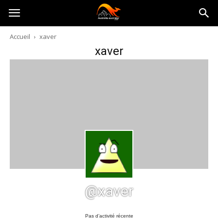
Australia-
Accueil
xaver
xaver
australie.com
@xaver
Pas d’activité récente