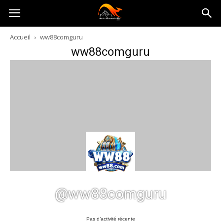
Australia-
Accueil
ww88comguru
ww88comguru
australie.com
@ww88comguru
Pas d’activité récente