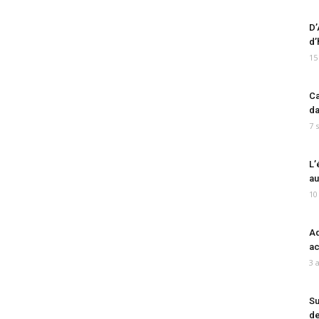
D’
d’
15
Ca
da
7 
L’
au
10
Ad
ac
3 
Su
de