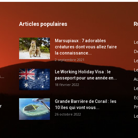
Articles populaires
R
Marsupiaux : 7 adorables
Le
créatures dont vous allez faire
Dé
la connaissance...
2 septembre 2021
Le
Le
Le Working Holiday Visa : le
...
passeport pour une année en...
Au
18 février 2022
Le
E
Grande Barrière de Corail : les
r
Pr
10 îles qui vont vous...
26 octobre 2022
Le