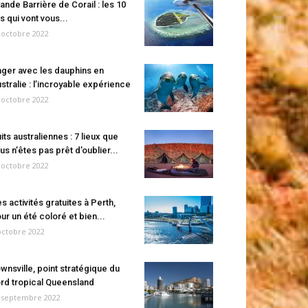
ande Barrière de Corail : les 10
es qui vont vous...
 octobre 2022
ger avec les dauphins en
stralie : l’incroyable expérience
 octobre 2022
its australiennes : 7 lieux que
us n’êtes pas prêt d’oublier...
 octobre 2022
s activités gratuites à Perth,
ur un été coloré et bien...
octobre 2022
wnsville, point stratégique du
rd tropical Queensland
 septembre 2022