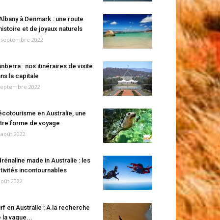
Albany à Denmark : une route
histoire et de joyaux naturels
 septembre 2022
nberra : nos itinéraires de visite
ns la capitale
septembre 2022
écotourisme en Australie, une
tre forme de voyage
 août 2022
rénaline made in Australie : les
tivités incontournables
août 2022
rf en Australie : A la recherche
 la vague...