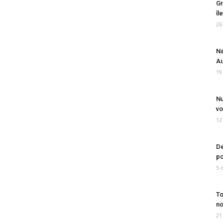
Gr
îl
26
Na
Au
19
Nu
vo
12
De
po
5 
To
no
21