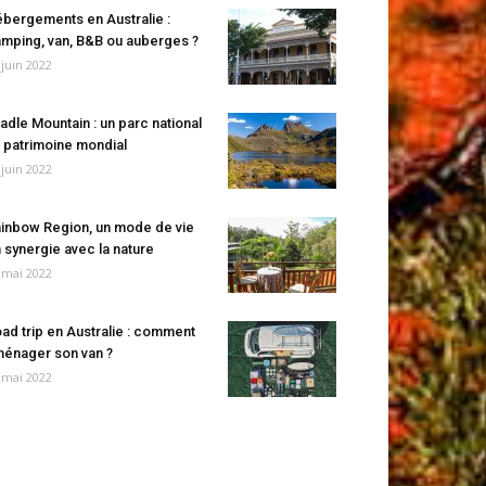
bergements en Australie :
mping, van, B&B ou auberges ?
 juin 2022
adle Mountain : un parc national
 patrimoine mondial
 juin 2022
inbow Region, un mode de vie
 synergie avec la nature
 mai 2022
ad trip en Australie : comment
énager son van ?
 mai 2022