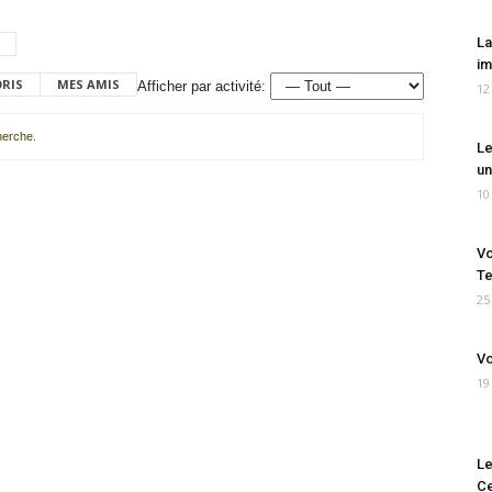
La
im
ORIS
MES AMIS
Afficher par activité:
12
cherche.
Le
un
10
Vo
Te
25
Vo
19
Le
Ce