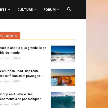
RTE
CULTURE
FORUM
Nos articles
aser Island : la plus grande île de
ble du monde
septembre 2023
eat Ocean Road : une route
tre surf, koalas et paysages...
septembre 2023
rf trip en Australie : les
énements à ne pas manquer
septembre 2023