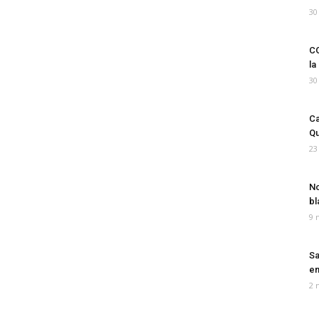
30
CO
la
30
Ca
Qu
23
No
bl
9 
Sa
em
2 