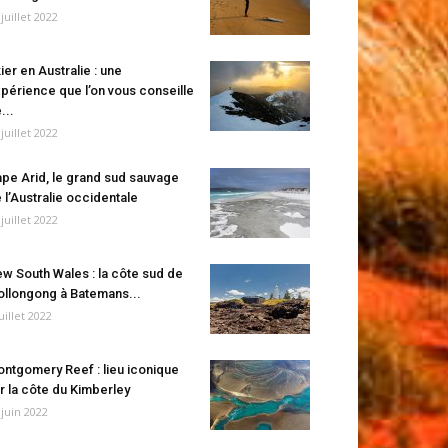
 juillet 2022
ier en Australie : une
périence que l’on vous conseille
...
 juillet 2022
pe Arid, le grand sud sauvage
 l’Australie occidentale
 juillet 2022
w South Wales : la côte sud de
llongong à Batemans...
juillet 2022
ntgomery Reef : lieu iconique
r la côte du Kimberley
 juin 2022