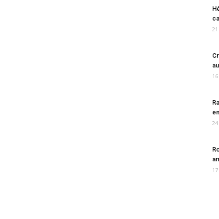
Hé
ca
21
Cr
au
16
Ra
en
24
Ro
am
17