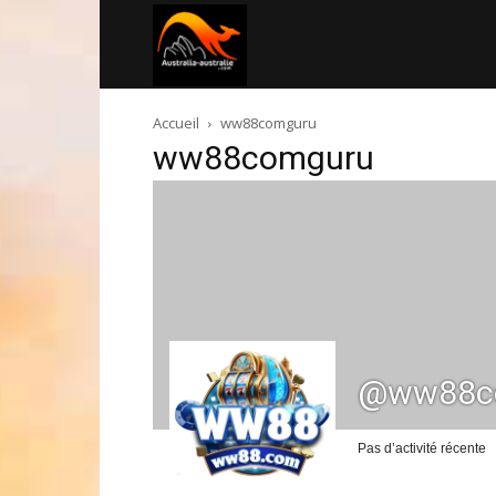
Australia-
Accueil
ww88comguru
australie.com
ww88comguru
@ww88c
Pas d’activité récente