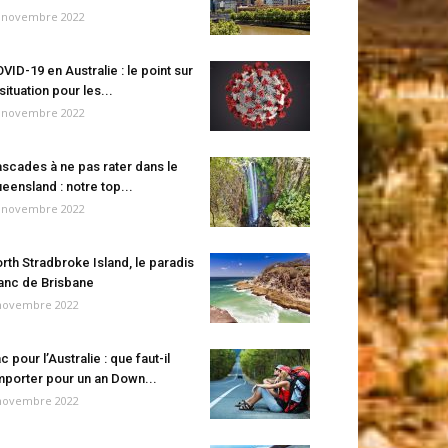
 novembre 2022
VID-19 en Australie : le point sur
 situation pour les...
 novembre 2022
scades à ne pas rater dans le
eensland : notre top...
 novembre 2022
rth Stradbroke Island, le paradis
anc de Brisbane
novembre 2022
c pour l’Australie : que faut-il
porter pour un an Down...
novembre 2022