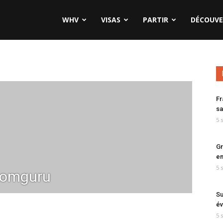
WHV
VISAS
PARTIR
DÉCOUVE
Fr
sa
5 
Gr
en
5 
omguru
Su
év
5 