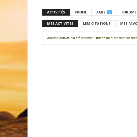
ACTIVITÉS
PROFIL
AMIS
FORUMS
0
MES ACTIVITÉS
MES CITATIONS
MES FAV
Aucune activité n'a été trouvée. Utilisez un autre filtre de re