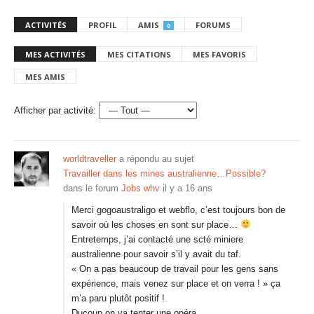
ACTIVITÉS
PROFIL
AMIS
FORUMS
0
MES ACTIVITÉS
MES CITATIONS
MES FAVORIS
MES AMIS
Afficher par activité:
worldtraveller
a répondu au sujet
Travailler dans les mines australienne…Possible?
dans le forum
Jobs whv
il y a 16 ans
Merci gogoaustraligo et webflo, c’est toujours bon de
savoir où les choses en sont sur place…
Entretemps, j’ai contacté une scté miniere
australienne pour savoir s’il y avait du taf.
« On a pas beaucoup de travail pour les gens sans
expérience, mais venez sur place et on verra ! » ça
m’a paru plutôt positif !
Ducoup on va tenter une opéra…