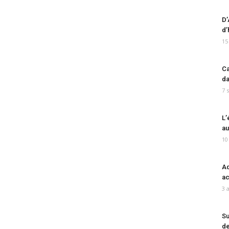
D’
d’
15
Ca
da
7 
L’
au
10
Ad
ac
3 
Su
de