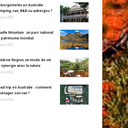
bergements en Australie :
mping, van, B&B ou auberges ?
 juin 2022
adle Mountain : un parc national
 patrimoine mondial
 juin 2022
inbow Region, un mode de vie
 synergie avec la nature
 mai 2022
ad trip en Australie : comment
énager son van ?
 mai 2022