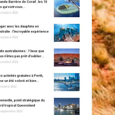
ande Barrière de Corail : les 10
es qui vont vous...
 octobre 2022
ger avec les dauphins en
stralie : l’incroyable expérience
 octobre 2022
its australiennes : 7 lieux que
us n’êtes pas prêt d’oublier...
 octobre 2022
s activités gratuites à Perth,
ur un été coloré et bien...
octobre 2022
wnsville, point stratégique du
rd tropical Queensland
 septembre 2022