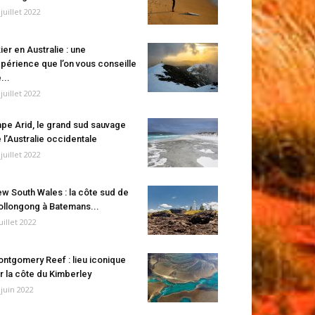
 juillet 2022
ier en Australie : une
périence que l’on vous conseille
...
 juillet 2022
pe Arid, le grand sud sauvage
 l’Australie occidentale
 juillet 2022
w South Wales : la côte sud de
llongong à Batemans...
juillet 2022
ntgomery Reef : lieu iconique
r la côte du Kimberley
 juin 2022