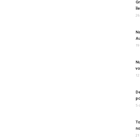
Gr
îl
26
Na
Au
19
Nu
vo
12
De
po
5 
To
no
21