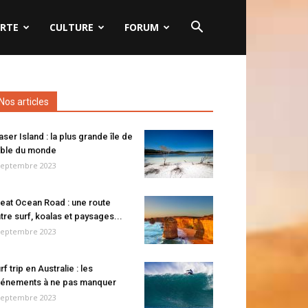
RTE
CULTURE
FORUM
Nos articles
aser Island : la plus grande île de
ble du monde
septembre 2023
eat Ocean Road : une route
tre surf, koalas et paysages...
septembre 2023
rf trip en Australie : les
énements à ne pas manquer
septembre 2023