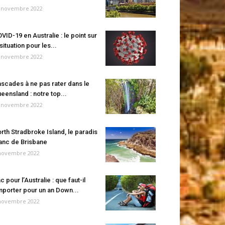
 novembre 2022
VID-19 en Australie : le point sur
 situation pour les...
 novembre 2022
scades à ne pas rater dans le
eensland : notre top...
 novembre 2022
rth Stradbroke Island, le paradis
anc de Brisbane
novembre 2022
c pour l’Australie : que faut-il
porter pour un an Down...
novembre 2022