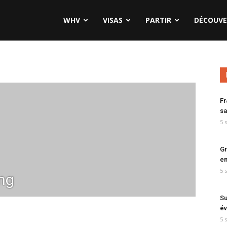
WHV
VISAS
PARTIR
DÉCOUVE
Fr
sa
5 
Gr
en
5 
ng
Su
év
5 