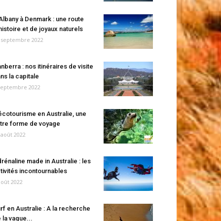
Albany à Denmark : une route
histoire et de joyaux naturels
 septembre 2022
nberra : nos itinéraires de visite
ns la capitale
septembre 2022
écotourisme en Australie, une
tre forme de voyage
 août 2022
rénaline made in Australie : les
tivités incontournables
août 2022
rf en Australie : A la recherche
 la vague...