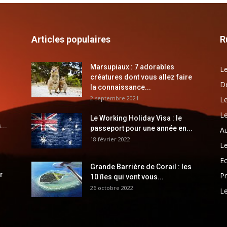
Articles populaires
R
Marsupiaux : 7 adorables
Le
créatures dont vous allez faire
Dé
la connaissance...
2 septembre 2021
Le
Le
Le Working Holiday Visa : le
...
passeport pour une année en...
Au
18 février 2022
Le
E
Grande Barrière de Corail : les
r
Pr
10 îles qui vont vous...
26 octobre 2022
Le