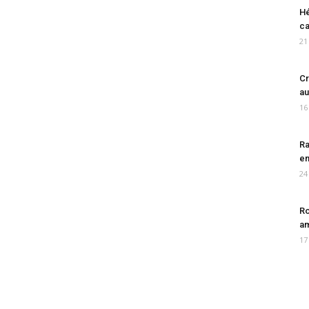
Hé
ca
21
Cr
au
16
Ra
en
24
Ro
am
17