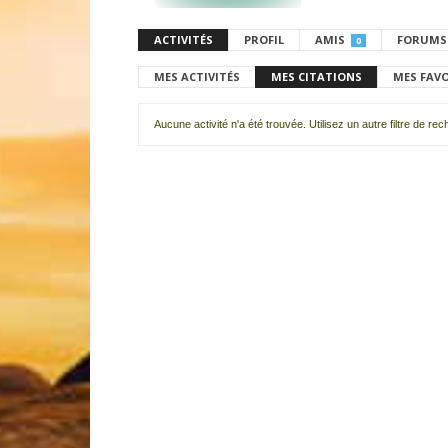
ACTIVITÉS
PROFIL
AMIS
FORUMS
0
MES ACTIVITÉS
MES CITATIONS
MES FAV
Aucune activité n'a été trouvée. Utilisez un autre filtre de re