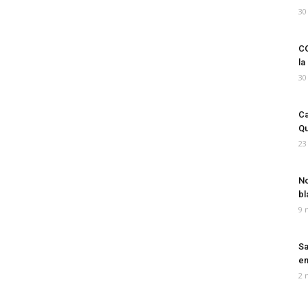
30
CO
la
30
Ca
Qu
23
No
bl
9 
Sa
em
2 