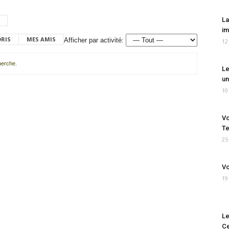
La
im
ORIS
MES AMIS
Afficher par activité:
12
cherche.
Le
un
10
Vo
Te
25
Vo
19
Le
Ce