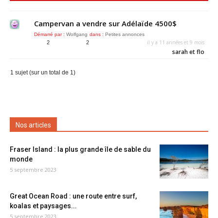
Campervan a vendre sur Adélaïde 4500$
Démarré par :
Wolfgang
dans :
Petites annonces
il y a 11 années et 9 mois
2
2
sarah et flo
1 sujet (sur un total de 1)
Nos articles
Fraser Island : la plus grande île de sable du
monde
5 septembre 2023
Great Ocean Road : une route entre surf,
koalas et paysages...
5 septembre 2023