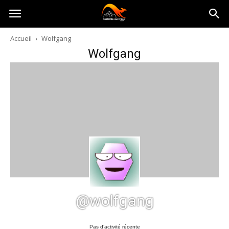
Australia-
Accueil
Wolfgang
Wolfgang
australie.com
@wolfgang
Pas d’activité récente