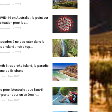
 novembre 2022
VID-19 en Australie : le point sur
 situation pour les...
 novembre 2022
scades à ne pas rater dans le
eensland : notre top...
 novembre 2022
rth Stradbroke Island, le paradis
anc de Brisbane
novembre 2022
c pour l’Australie : que faut-il
porter pour un an Down...
novembre 2022