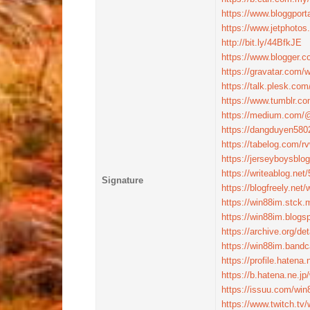
https://www.bloggport
https://www.jetphoto
http://bit.ly/44BfkJE
https://www.blogger.
https://gravatar.com/
https://talk.plesk.c
https://www.tumblr.c
https://medium.com/
https://dangduyen580
https://tabelog.com/rv
https://jerseyboysbl
https://writeablog.net
Signature
https://blogfreely.net
https://win88im.stck.
https://win88im.blog
https://archive.org/d
https://win88im.ban
https://profile.hatena
https://b.hatena.ne.jp
https://issuu.com/win
https://www.twitch.tv