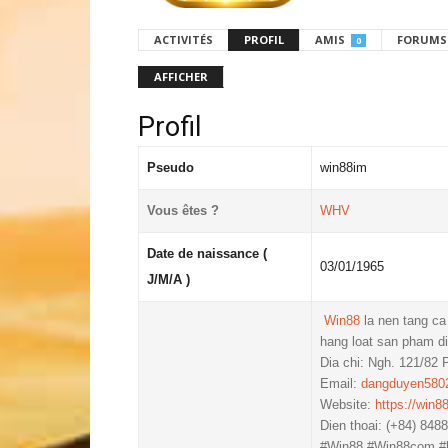
ACTIVITÉS
PROFIL
AMIS
FORUMS
0
AFFICHER
Profil
Pseudo
win88im
Vous êtes ?
WHV
Date de naissance (
03/01/1965
J/M/A )
Win88
la nen tang ca
hang loat san pham di
Dia chi: Ngh. 121/82
Email:
dangduyen580
Website:
https://win8
Dien thoai: (+84) 848
#Win88 #Win88com #l