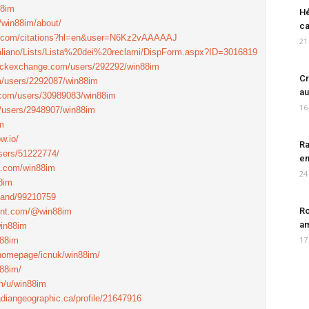
88im
Hé
/win88im/about/
ca
gle.com/citations?hl=en&user=N6Kz2vAAAAAJ
21
/taliano/Lists/Lista%20dei%20reclami/DispForm.aspx?ID=3016819
tackexchange.com/users/292292/win88im
Cr
m/users/2292087/win88im
au
w.com/users/30989083/win88im
16
m/users/2948907/win88im
im
w.io/
Ra
users/51222774/
en
rt.com/win88im
24
88im
band/99210759
Ro
hunt.com/@win88im
am
win88im
17
n88im
/homepage/icnuk/win88im/
n88im/
m/u/win88im
adiangeographic.ca/profile/21647916