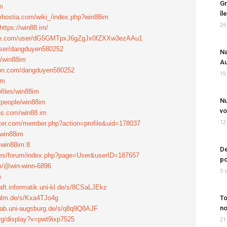
Gr
im
îl
eehostia.com/wiki_/index.php?win88im
26
https://win88.im/
dge.com/user/dG5GMTpxJ6gZgJx0fZXXw3ezAAu1
/user/dangduyen580252
Na
m/win88im
Au
ion.com/dangduyen580252
19
im
ofiles/win88im
Nu
g/people/win88im
vo
ns.com/win88.im
12
niter.com/member.php?action=profile&uid=178037
/win88im
@win88im:8
De
mes/forum/index.php?page=User&userID=187657
po
m/@win-winn-6896
5 
m
aft.informatik.uni-kl.de/s/8CSaLJEkz
-ulm.de/s/Kxa4TJo4g
To
no
llab.uni-augsburg.de/s/q8q9Q8AJF
org/display?v=pwt9ixp7525
21