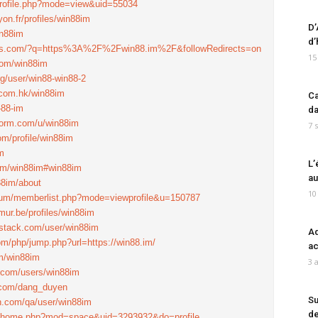
r/profile.php?mode=view&uid=55034
lyon.fr/profiles/win88im
D’
in88im
d’
ders.com/?q=https%3A%2F%2Fwin88.im%2F&followRedirects=on
15
com/win88im
g/user/win88-win88-2
e.com.hk/win88im
Ca
-88-im
da
form.com/u/win88im
7 
om/profile/win88im
im
L’
8im/win88im#win88im
au
88im/about
10
forum/memberlist.php?mode=viewprofile&u=150787
mur.be/profiles/win88im
stack.com/user/win88im
Ad
m/php/jump.php?url=https://win88.im/
ac
om/win88im
3 
.com/users/win88im
d.com/dang_duyen
Su
in.com/qa/user/win88im
de
my/home.php?mod=space&uid=3293932&do=profile