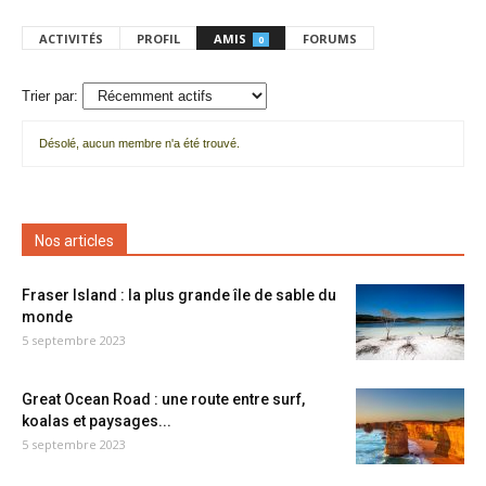
ACTIVITÉS
PROFIL
AMIS
FORUMS
0
Trier par:
Désolé, aucun membre n'a été trouvé.
Mes
amis
Nos articles
Fraser Island : la plus grande île de sable du
monde
5 septembre 2023
Great Ocean Road : une route entre surf,
koalas et paysages...
5 septembre 2023