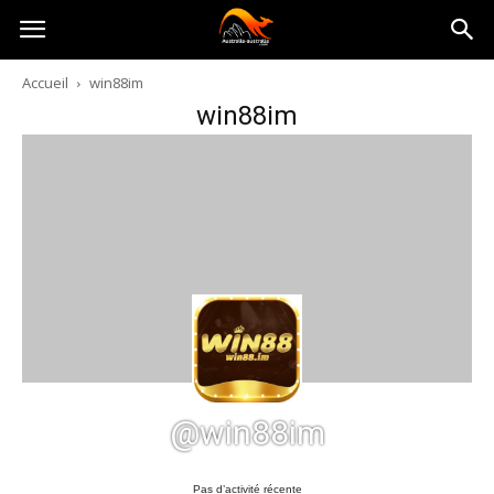
Australia-
Accueil
win88im
win88im
australie.com
@win88im
Pas d’activité récente