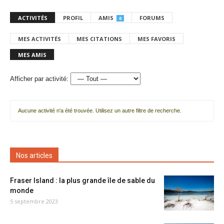
ACTIVITÉS
PROFIL
AMIS
FORUMS
0
MES ACTIVITÉS
MES CITATIONS
MES FAVORIS
MES AMIS
Afficher par activité:
Aucune activité n'a été trouvée. Utilisez un autre filtre de recherche.
Nos articles
Fraser Island : la plus grande île de sable du
monde
5 septembre 2023