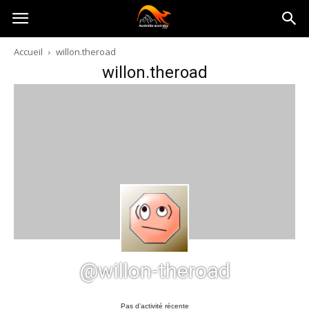
Australia-
Accueil
willon.theroad
willon.theroad
australie.com
@willon-theroad
Pas d’activité récente