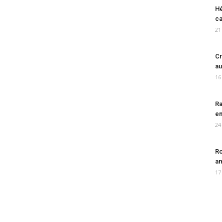
Hé
ca
21
Cr
au
16
Ra
en
24
Ro
am
17