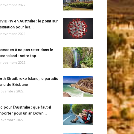
 novembre 2022
VID-19 en Australie : le point sur
 situation pour les...
 novembre 2022
scades à ne pas rater dans le
eensland : notre top...
 novembre 2022
rth Stradbroke Island, le paradis
anc de Brisbane
novembre 2022
c pour l’Australie : que faut-il
porter pour un an Down...
novembre 2022