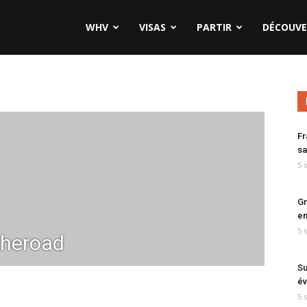
WHV
VISAS
PARTIR
DÉCOUVE
Fr
sa
5 
Gr
en
5 
theroad
Su
év
5 