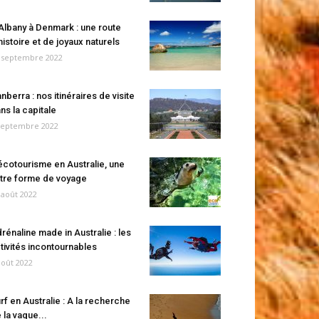
Albany à Denmark : une route
histoire et de joyaux naturels
 septembre 2022
nberra : nos itinéraires de visite
ns la capitale
septembre 2022
écotourisme en Australie, une
tre forme de voyage
 août 2022
rénaline made in Australie : les
tivités incontournables
août 2022
rf en Australie : A la recherche
 la vague...