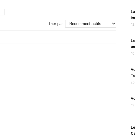
La
im
Trier par:
12
Le
un
10
Vo
Te
25
Vo
19
Le
Ce