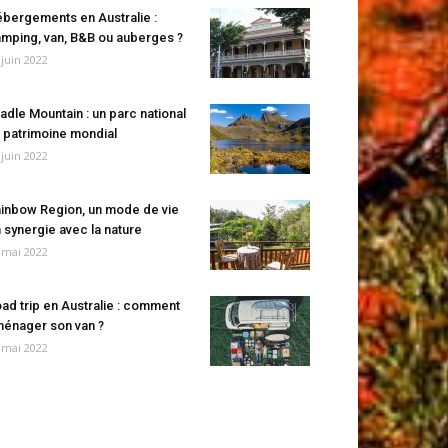
bergements en Australie :
mping, van, B&B ou auberges ?
 juin 2022
adle Mountain : un parc national
 patrimoine mondial
 juin 2022
inbow Region, un mode de vie
 synergie avec la nature
 mai 2022
ad trip en Australie : comment
énager son van ?
 mai 2022