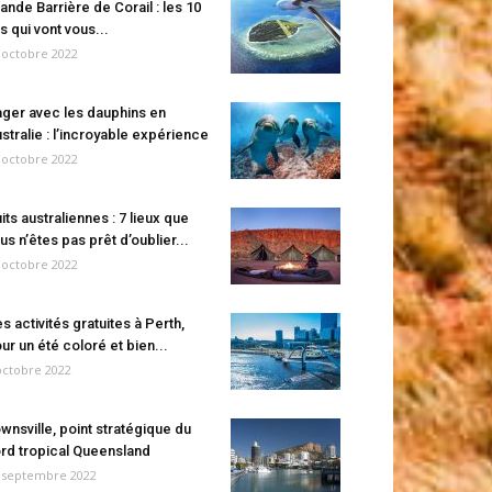
ande Barrière de Corail : les 10
es qui vont vous...
 octobre 2022
ger avec les dauphins en
stralie : l’incroyable expérience
 octobre 2022
its australiennes : 7 lieux que
us n’êtes pas prêt d’oublier...
 octobre 2022
s activités gratuites à Perth,
ur un été coloré et bien...
octobre 2022
wnsville, point stratégique du
rd tropical Queensland
 septembre 2022