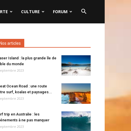
RTE
CULTURE
FORUM
Nos articles
aser Island : la plus grande île de
ble du monde
septembre 2023
eat Ocean Road : une route
tre surf, koalas et paysages...
septembre 2023
rf trip en Australie : les
énements à ne pas manquer
septembre 2023