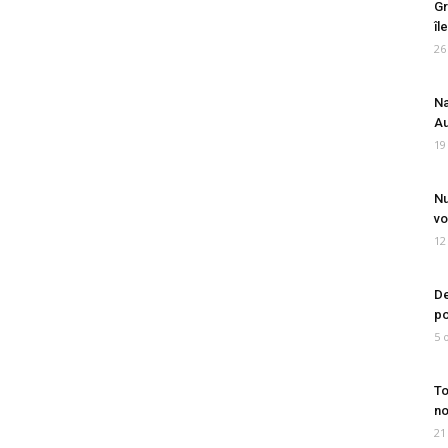
Gr
îl
26
Na
Au
19
Nu
vo
12
De
po
5 
To
no
21