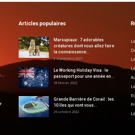
Articles populaires
R
Marsupiaux : 7 adorables
Le
créatures dont vous allez faire
Dé
la connaissance...
2 septembre 2021
Le
Le
Le Working Holiday Visa : le
...
passeport pour une année en...
Au
18 février 2022
Le
E
Grande Barrière de Corail : les
r
Pr
10 îles qui vont vous...
26 octobre 2022
Le