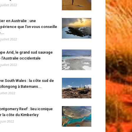
 juillet 2022
ier en Australie : une
périence que l’on vous conseille
...
 juillet 2022
pe Arid, le grand sud sauvage
 l’Australie occidentale
 juillet 2022
w South Wales : la côte sud de
llongong à Batemans...
juillet 2022
ntgomery Reef : lieu iconique
r la côte du Kimberley
 juin 2022