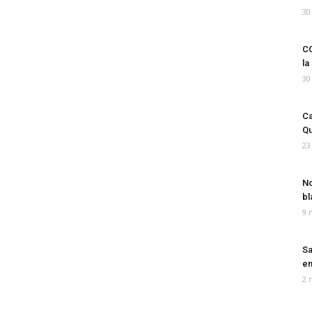
30
CO
la
30
Ca
Qu
23
No
bl
9 
Sa
em
2 