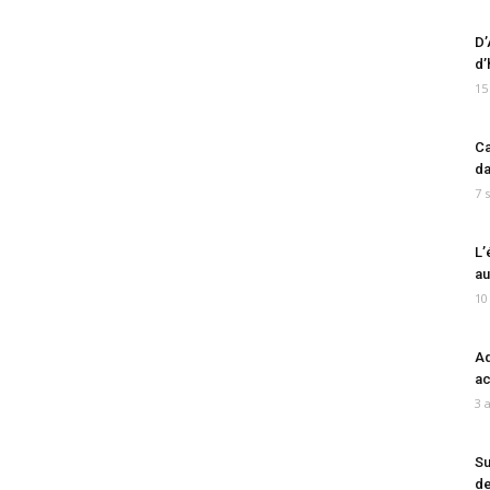
D’
d’
15
Ca
da
7 
L’
au
10
Ad
ac
3 
Su
de