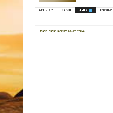
ACTIVITÉS
PROFIL
AMIS
FORUMS
0
Désolé, aucun membre n'a été trouvé.
Mes
amis