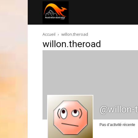
Australia-
Accueil
willon.theroad
australie.com
willon.theroad
@willon-
Pas d’activité récente