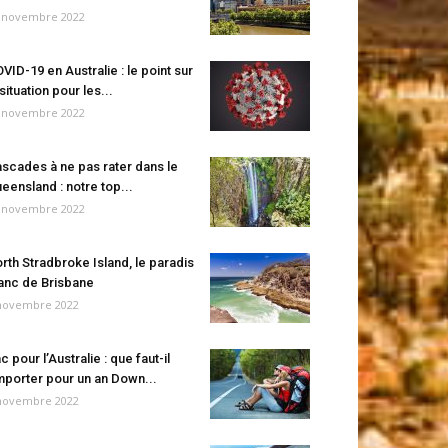
 novembre 2022
VID-19 en Australie : le point sur
 situation pour les...
 novembre 2022
scades à ne pas rater dans le
eensland : notre top...
 novembre 2022
rth Stradbroke Island, le paradis
anc de Brisbane
novembre 2022
c pour l’Australie : que faut-il
porter pour un an Down...
novembre 2022