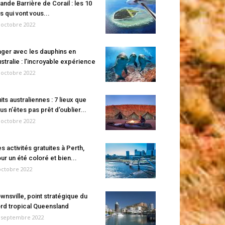
ande Barrière de Corail : les 10
es qui vont vous...
 octobre 2022
ger avec les dauphins en
stralie : l’incroyable expérience
 octobre 2022
its australiennes : 7 lieux que
us n’êtes pas prêt d’oublier...
 octobre 2022
s activités gratuites à Perth,
ur un été coloré et bien...
octobre 2022
wnsville, point stratégique du
rd tropical Queensland
 septembre 2022