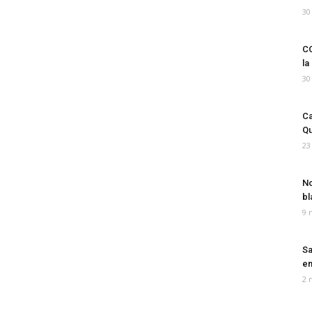
30
CO
la
30
Ca
Qu
23
No
bl
9 
Sa
em
2 