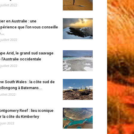
 juillet 2022
ier en Australie : une
périence que l’on vous conseille
...
 juillet 2022
pe Arid, le grand sud sauvage
 l’Australie occidentale
 juillet 2022
w South Wales : la côte sud de
llongong à Batemans...
juillet 2022
ntgomery Reef : lieu iconique
r la côte du Kimberley
 juin 2022