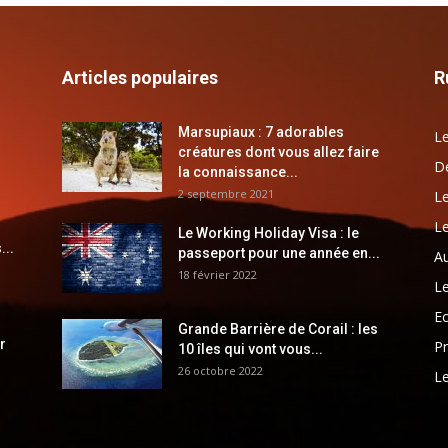
Articles populaires
R
Marsupiaux : 7 adorables
Le
créatures dont vous allez faire
Dé
la connaissance...
2 septembre 2021
Le
Le
Le Working Holiday Visa : le
...
passeport pour une année en...
Au
18 février 2022
Le
E
Grande Barrière de Corail : les
r
Pr
10 îles qui vont vous...
26 octobre 2022
Le