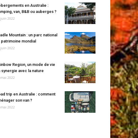
bergements en Australie :
mping, van, B&B ou auberges ?
 juin 2022
adle Mountain : un parc national
 patrimoine mondial
 juin 2022
inbow Region, un mode de vie
 synergie avec la nature
 mai 2022
ad trip en Australie : comment
énager son van ?
 mai 2022