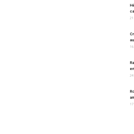
Hé
ca
21
Cr
au
16
Ra
en
24
Ro
am
17