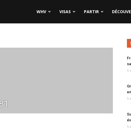
WHV
VISAS
PARTIR
DÉCOUVE
Fr
sa
5 
Gr
en
5 
81
Su
év
5 