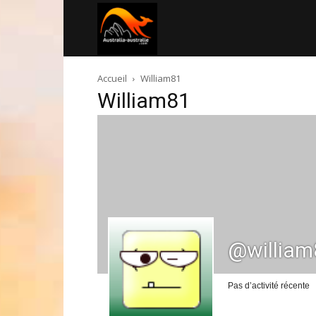
Australia-
Accueil
William81
australie.com
William81
@william
Pas d’activité récente