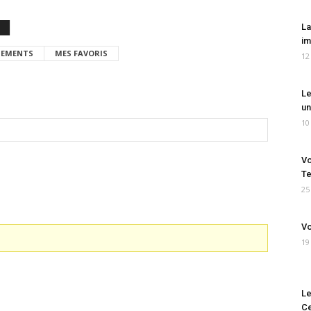
La
im
EMENTS
MES FAVORIS
12
Le
un
10
Vo
Te
25
Vo
19
Le
Ce