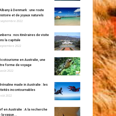
Albany à Denmark : une route
histoire et de joyaux naturels
 septembre 2022
nberra : nos itinéraires de visite
ns la capitale
septembre 2022
écotourisme en Australie, une
tre forme de voyage
 août 2022
rénaline made in Australie : les
tivités incontournables
août 2022
rf en Australie : A la recherche
 la vague...