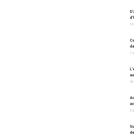
D’
d’
15
Ca
da
7 
L’
au
10
Ad
ac
3 
Su
de