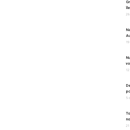
Gr
îl
26
Na
Au
19
Nu
vo
12
De
po
5 
To
no
21