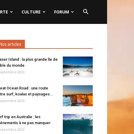
RTE
CULTURE
FORUM
Nos articles
aser Island : la plus grande île de
ble du monde
septembre 2023
eat Ocean Road : une route
tre surf, koalas et paysages...
septembre 2023
rf trip en Australie : les
énements à ne pas manquer
septembre 2023