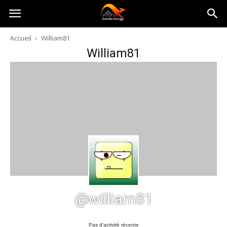
Australia-
Accueil
William81
William81
australie.com
@william81
Pas d’activité récente