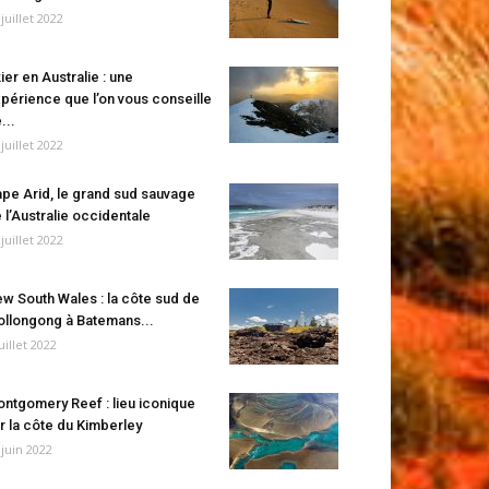
 juillet 2022
ier en Australie : une
périence que l’on vous conseille
...
 juillet 2022
pe Arid, le grand sud sauvage
 l’Australie occidentale
 juillet 2022
w South Wales : la côte sud de
llongong à Batemans...
juillet 2022
ntgomery Reef : lieu iconique
r la côte du Kimberley
 juin 2022