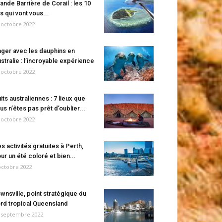
ande Barrière de Corail : les 10
es qui vont vous...
 octobre 2022
ger avec les dauphins en
stralie : l’incroyable expérience
 octobre 2022
its australiennes : 7 lieux que
us n’êtes pas prêt d’oublier...
 octobre 2022
s activités gratuites à Perth,
ur un été coloré et bien...
octobre 2022
wnsville, point stratégique du
rd tropical Queensland
 septembre 2022