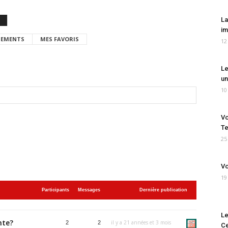
La
im
EMENTS
MES FAVORIS
12
Le
un
10
Vo
Te
25
Vo
19
Participants
Messages
Dernière publication
Le
nte?
il y a 21 années et 3 mois
2
2
Ce