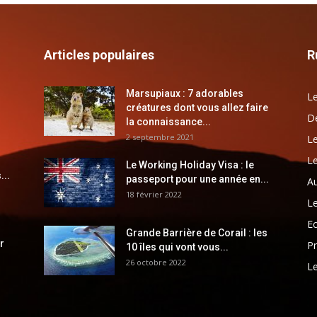
Articles populaires
R
Marsupiaux : 7 adorables
Le
créatures dont vous allez faire
Dé
la connaissance...
2 septembre 2021
Le
Le
Le Working Holiday Visa : le
...
passeport pour une année en...
Au
18 février 2022
Le
E
Grande Barrière de Corail : les
r
Pr
10 îles qui vont vous...
26 octobre 2022
Le