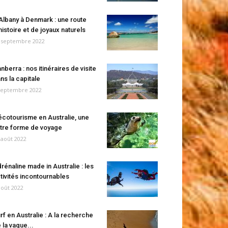
Albany à Denmark : une route
histoire et de joyaux naturels
 septembre 2022
nberra : nos itinéraires de visite
ns la capitale
septembre 2022
écotourisme en Australie, une
tre forme de voyage
 août 2022
rénaline made in Australie : les
tivités incontournables
août 2022
rf en Australie : A la recherche
 la vague...