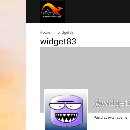
Australia-
Accueil
widget83
australie.com
widget83
@widget
Pas d’activité récente