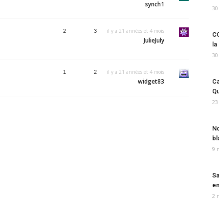
synch1
30
il y a 21 années et 4 mois
2
3
CO
JulieJuly
la
30
il y a 21 années et 4 mois
1
2
widget83
Ca
Qu
23
No
bl
9 
Sa
em
2 