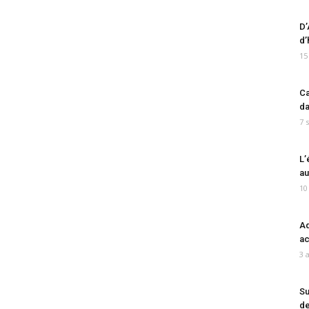
D’
d’
15
Ca
da
7 
L’
au
10
Ad
ac
3 
Su
de