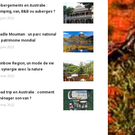
bergements en Australie :
mping, van, B&B ou auberges ?
 juin 2022
adle Mountain : un parc national
 patrimoine mondial
 juin 2022
inbow Region, un mode de vie
 synergie avec la nature
 mai 2022
ad trip en Australie : comment
énager son van ?
 mai 2022