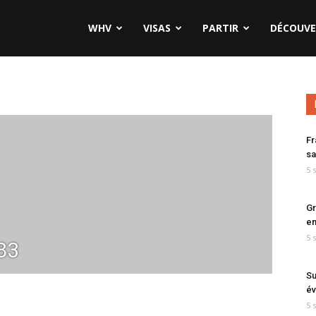
WHV
VISAS
PARTIR
DÉCOUVE
Fr
sa
5 
Gr
en
5 
83
Su
év
5 