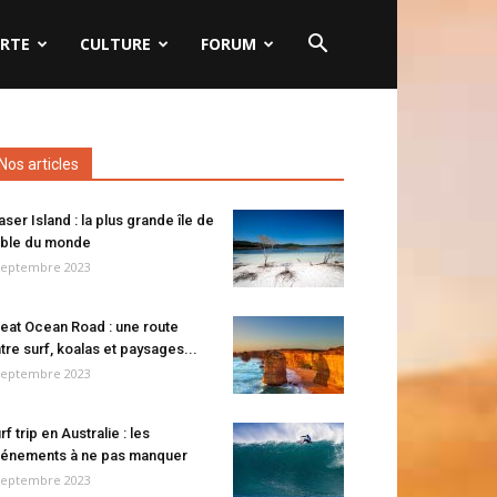
RTE
CULTURE
FORUM
Nos articles
aser Island : la plus grande île de
ble du monde
septembre 2023
eat Ocean Road : une route
tre surf, koalas et paysages...
septembre 2023
rf trip en Australie : les
énements à ne pas manquer
septembre 2023