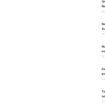
Gr
îl
26
Na
Au
19
Nu
vo
12
De
po
5 
To
no
21