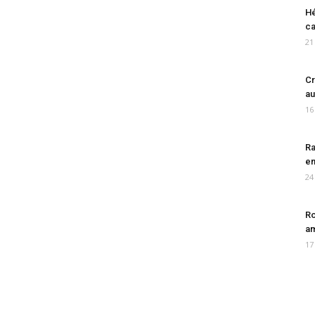
Hé
ca
21
Cr
au
16
Ra
en
24
Ro
am
17