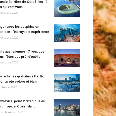
ande Barrière de Corail : les 10
es qui vont vous...
 octobre 2022
ger avec les dauphins en
stralie : l’incroyable expérience
 octobre 2022
its australiennes : 7 lieux que
us n’êtes pas prêt d’oublier...
 octobre 2022
s activités gratuites à Perth,
ur un été coloré et bien...
octobre 2022
wnsville, point stratégique du
rd tropical Queensland
 septembre 2022