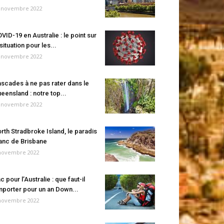
 novembre 2022
VID-19 en Australie : le point sur
 situation pour les...
 novembre 2022
scades à ne pas rater dans le
eensland : notre top...
 novembre 2022
rth Stradbroke Island, le paradis
anc de Brisbane
novembre 2022
c pour l’Australie : que faut-il
porter pour un an Down...
novembre 2022