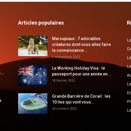
Articles populaires
R
Marsupiaux : 7 adorables
Le
créatures dont vous allez faire
Dé
la connaissance...
2 septembre 2021
Le
Le
Le Working Holiday Visa : le
...
passeport pour une année en...
Au
18 février 2022
Le
E
Grande Barrière de Corail : les
r
Pr
10 îles qui vont vous...
26 octobre 2022
Le