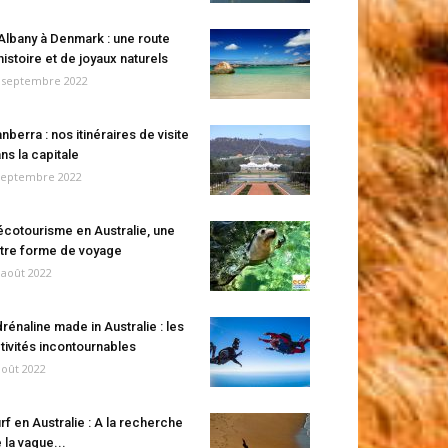
Albany à Denmark : une route
histoire et de joyaux naturels
 septembre 2022
nberra : nos itinéraires de visite
ns la capitale
septembre 2022
écotourisme en Australie, une
tre forme de voyage
 août 2022
rénaline made in Australie : les
tivités incontournables
août 2022
rf en Australie : A la recherche
 la vague...