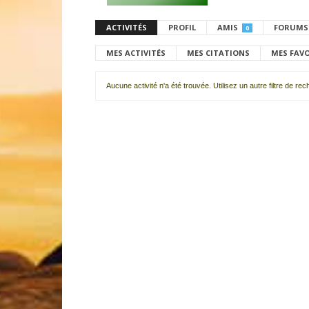
ACTIVITÉS
PROFIL
AMIS
FORUMS
0
MES ACTIVITÉS
MES CITATIONS
MES FAV
Aucune activité n'a été trouvée. Utilisez un autre filtre de re