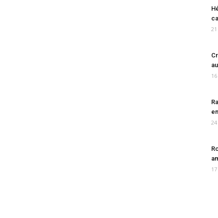
Hé
ca
21
Cr
au
16
Ra
en
24
Ro
am
17