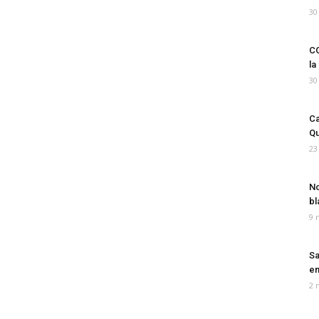
30
CO
la
30
Ca
Qu
23
No
bl
9 
Sa
em
2 