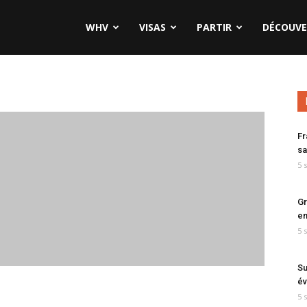
WHV
VISAS
PARTIR
DÉCOUVE
Fr
sa
5 
Gr
en
5 
Su
év
5 