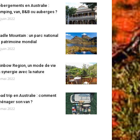
bergements en Australie :
mping, van, B&B ou auberges ?
 juin 2022
adle Mountain : un parc national
 patrimoine mondial
 juin 2022
inbow Region, un mode de vie
 synergie avec la nature
 mai 2022
ad trip en Australie : comment
énager son van ?
 mai 2022