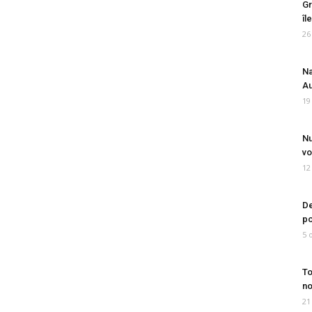
Gr
îl
26
Na
Au
19
Nu
vo
12
De
po
5 
To
no
21