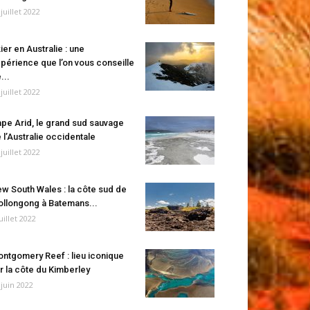
 juillet 2022
ier en Australie : une
périence que l’on vous conseille
...
 juillet 2022
pe Arid, le grand sud sauvage
 l’Australie occidentale
 juillet 2022
w South Wales : la côte sud de
llongong à Batemans...
juillet 2022
ntgomery Reef : lieu iconique
r la côte du Kimberley
 juin 2022