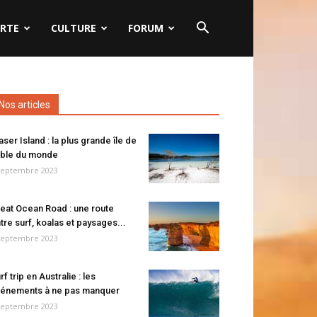
RTE
CULTURE
FORUM
Nos articles
aser Island : la plus grande île de
ble du monde
septembre 2023
eat Ocean Road : une route
tre surf, koalas et paysages...
septembre 2023
rf trip en Australie : les
énements à ne pas manquer
septembre 2023