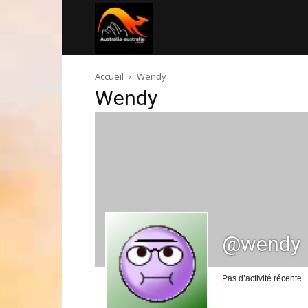
Australia-
Accueil
Wendy
australie.com
Wendy
@wendy
Pas d’activité récente