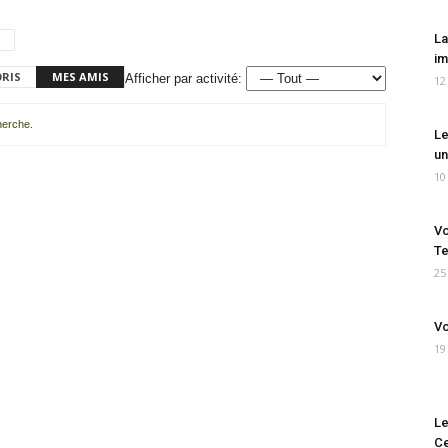
La
im
ORIS
MES AMIS
Afficher par activité:
12
cherche.
Le
un
10
Vo
Te
25
Vo
19
Le
Ce