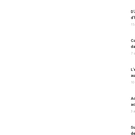
D’
d’
15
Ca
da
7 
L’
au
10
Ad
ac
3 
Su
de