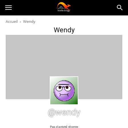
Australia-
Accueil
Wendy
Wendy
australie.com
@wendy
Pas d’activité récente