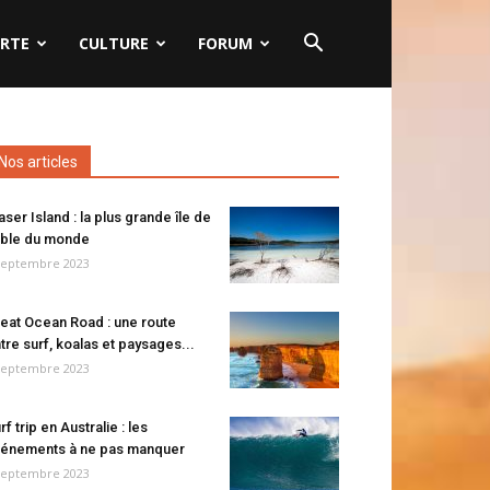
RTE
CULTURE
FORUM
Nos articles
aser Island : la plus grande île de
ble du monde
septembre 2023
eat Ocean Road : une route
tre surf, koalas et paysages...
septembre 2023
rf trip en Australie : les
énements à ne pas manquer
septembre 2023