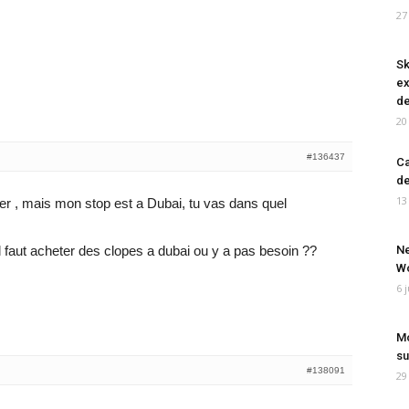
27
Sk
ex
de
20
#136437
Ca
de
13
ier , mais mon stop est a Dubai, tu vas dans quel
il faut acheter des clopes a dubai ou y a pas besoin ??
Ne
Wo
6 
Mo
su
#138091
29