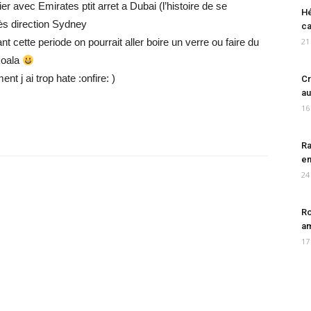
er avec Emirates ptit arret a Dubai (l’histoire de se
Hé
ès direction Sydney
ca
t cette periode on pourrait aller boire un verre ou faire du
21
koala
t j ai trop hate :onfire: )
Cr
au
16
Ra
en
24
Ro
am
17