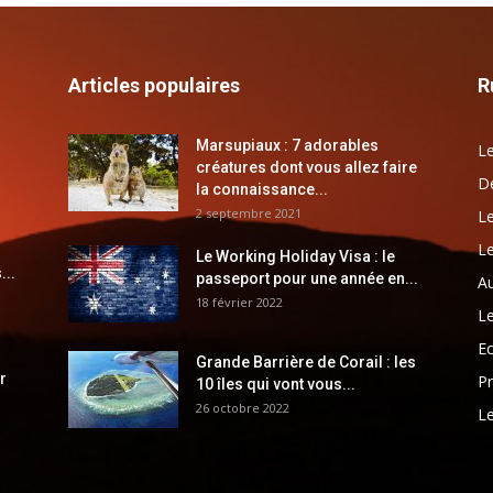
Articles populaires
R
Marsupiaux : 7 adorables
Le
créatures dont vous allez faire
Dé
la connaissance...
2 septembre 2021
Le
Le
Le Working Holiday Visa : le
...
passeport pour une année en...
Au
18 février 2022
Le
E
Grande Barrière de Corail : les
r
Pr
10 îles qui vont vous...
26 octobre 2022
Le