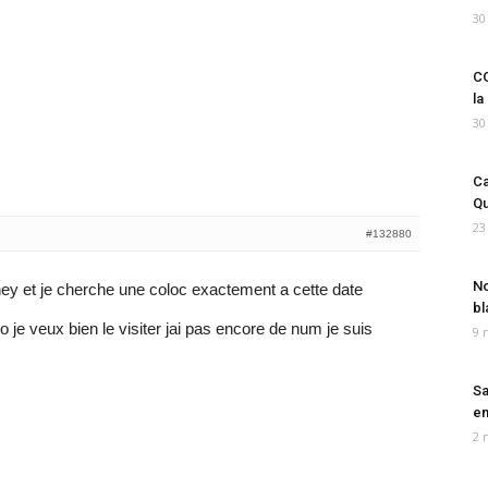
30
CO
la
30
Ca
Qu
23
#132880
No
ydney et je cherche une coloc exactement a cette date
bl
po je veux bien le visiter jai pas encore de num je suis
9 
Sa
em
2 