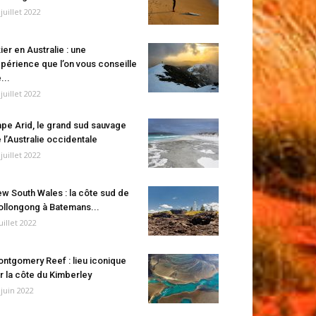
 juillet 2022
ier en Australie : une
périence que l’on vous conseille
...
 juillet 2022
pe Arid, le grand sud sauvage
 l’Australie occidentale
 juillet 2022
w South Wales : la côte sud de
llongong à Batemans...
juillet 2022
ntgomery Reef : lieu iconique
r la côte du Kimberley
 juin 2022