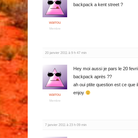
backpack a kent street ?
warrou
Membre
20 janvier 2011 à 9 h 47 min
Hey moi aussi je pars le 20 fevr
backpack après ??
ah oui ptite question est ce que 
enjoy
warrou
Membre
7 janvier 2011 à 23 h 09 min