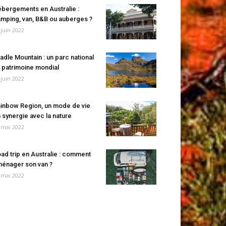
bergements en Australie :
mping, van, B&B ou auberges ?
 juin 2022
adle Mountain : un parc national
 patrimoine mondial
 juin 2022
inbow Region, un mode de vie
 synergie avec la nature
 mai 2022
ad trip en Australie : comment
énager son van ?
 mai 2022