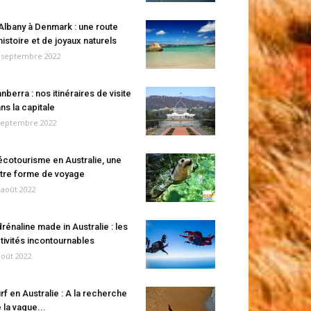
Albany à Denmark : une route
histoire et de joyaux naturels
 septembre 2022
nberra : nos itinéraires de visite
ns la capitale
septembre 2022
écotourisme en Australie, une
tre forme de voyage
 août 2022
rénaline made in Australie : les
tivités incontournables
août 2022
rf en Australie : A la recherche
 la vague...