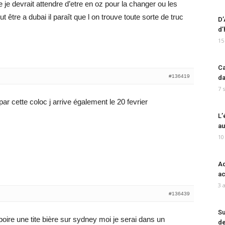
je devrait attendre d’etre en oz pour la changer ou les
 être a dubai il paraît que l on trouve toute sorte de truc
D’
d’
15
Ca
#136419
da
7 
ar cette coloc j arrive également le 20 fevrier
L’
au
10
Ad
ac
3 
#136439
Su
boire une tite bière sur sydney moi je serai dans un
de