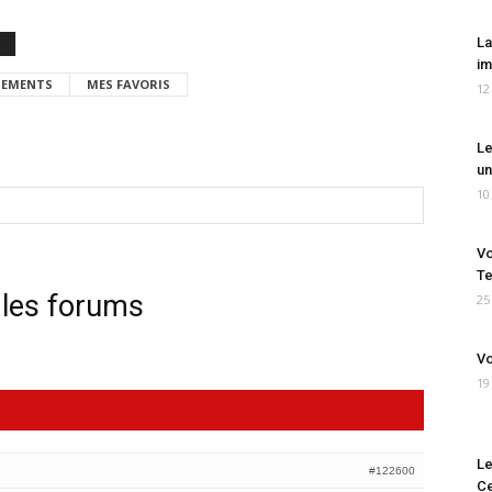
La
im
EMENTS
MES FAVORIS
12
Le
un
10
Vo
Te
 les forums
25
Vo
19
Le
#122600
Ce