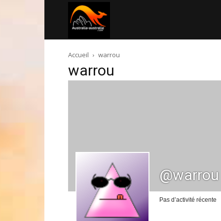
Australia-
Accueil
warrou
australie.com
warrou
@warrou
Pas d’activité récente