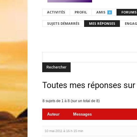
ACTIVITÉS
PROFIL
AMIS
FORUMS
0
SUJETS DÉMARRÉS
MES RÉPONSES
ENGAG
Toutes mes réponses sur
8 sujets de 1 à 8 (sur un total de 8)
Auteur
Messages
10 mai 2011 à 16 h 15 min