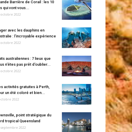
ande Barrière de Corail : les 10
es qui vont vous...
 octobre 2022
ger avec les dauphins en
stralie : l’incroyable expérience
 octobre 2022
its australiennes : 7 lieux que
us n’êtes pas prêt d’oublier...
 octobre 2022
s activités gratuites à Perth,
ur un été coloré et bien...
octobre 2022
wnsville, point stratégique du
rd tropical Queensland
 septembre 2022