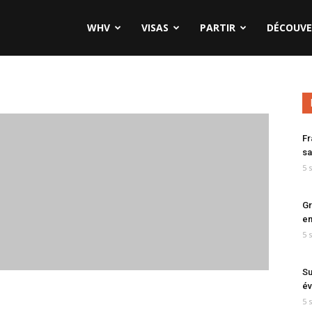
WHV
VISAS
PARTIR
DÉCOUVE
Fr
sa
5 
Gr
en
5 
Su
év
5 