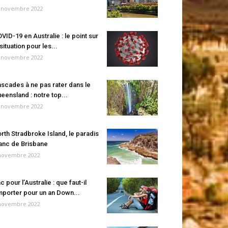
 novembre 2022
VID-19 en Australie : le point sur
 situation pour les...
 novembre 2022
scades à ne pas rater dans le
eensland : notre top...
 novembre 2022
rth Stradbroke Island, le paradis
anc de Brisbane
novembre 2022
c pour l’Australie : que faut-il
porter pour un an Down...
novembre 2022