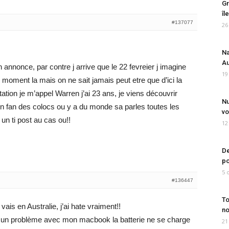
Gr
îl
#137077
26
Na
Au
 annonce, par contre j arrive que le 22 fevreier j imagine
19
 moment la mais on ne sait jamais peut etre que d’ici la
tation je m’appel Warren j’ai 23 ans, je viens découvrir
Nu
s un fan des colocs ou y a du monde sa parles toutes les
vo
un ti post au cas ou!!
12
De
po
5 
#136447
To
vais en Australie, j’ai hate vraiment!!
no
’ai un problème avec mon macbook la batterie ne se charge
21