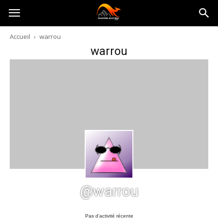
Australia-
Accueil
warrou
warrou
australie.com
@warrou
Pas d’activité récente