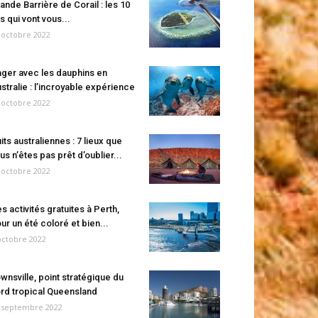
ande Barrière de Corail : les 10
es qui vont vous...
 octobre 2022
ger avec les dauphins en
stralie : l’incroyable expérience
 octobre 2022
its australiennes : 7 lieux que
us n’êtes pas prêt d’oublier...
 octobre 2022
s activités gratuites à Perth,
ur un été coloré et bien...
octobre 2022
wnsville, point stratégique du
rd tropical Queensland
 septembre 2022