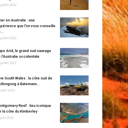
 juillet 2022
ier en Australie : une
périence que l’on vous conseille
...
 juillet 2022
pe Arid, le grand sud sauvage
 l’Australie occidentale
 juillet 2022
w South Wales : la côte sud de
llongong à Batemans...
juillet 2022
ntgomery Reef : lieu iconique
r la côte du Kimberley
 juin 2022