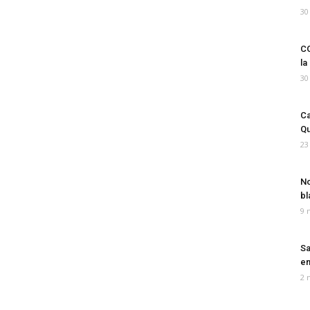
30
CO
la
30
Ca
Qu
23
No
bl
9 
Sa
em
2 