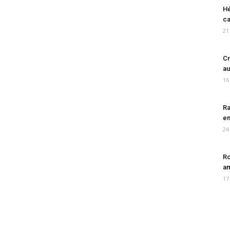
Hé
ca
21
Cr
au
16
Ra
en
24
Ro
am
17