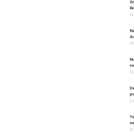
Gr
îl
26
Na
Au
19
Nu
vo
12
De
po
5 
To
no
21