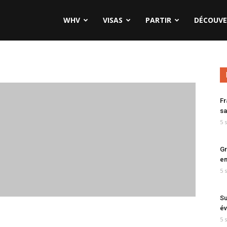
WHV
VISAS
PARTIR
DÉCOUVE
Fr
sa
5 
Gr
en
5 
Su
év
5 