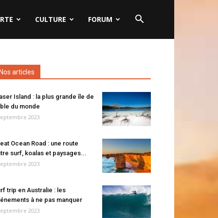
RTE
CULTURE
FORUM
Nos articles
aser Island : la plus grande île de
ble du monde
septembre 2023
eat Ocean Road : une route
tre surf, koalas et paysages...
septembre 2023
rf trip en Australie : les
énements à ne pas manquer
septembre 2023