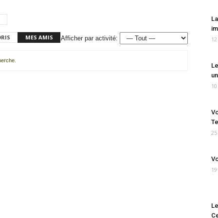
La
im
ORIS
MES AMIS
Afficher par activité:
12
cherche.
Le
un
10
Vo
Te
25
Vo
19
Le
Ce