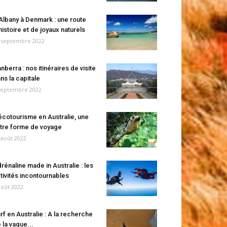
Albany à Denmark : une route
histoire et de joyaux naturels
 septembre 2022
nberra : nos itinéraires de visite
ns la capitale
septembre 2022
écotourisme en Australie, une
tre forme de voyage
 août 2022
rénaline made in Australie : les
tivités incontournables
août 2022
rf en Australie : A la recherche
 la vague...