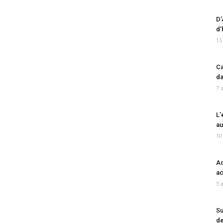
D’
d’
15
Ca
da
7 
L’
au
10
Ad
ac
3 
Su
de