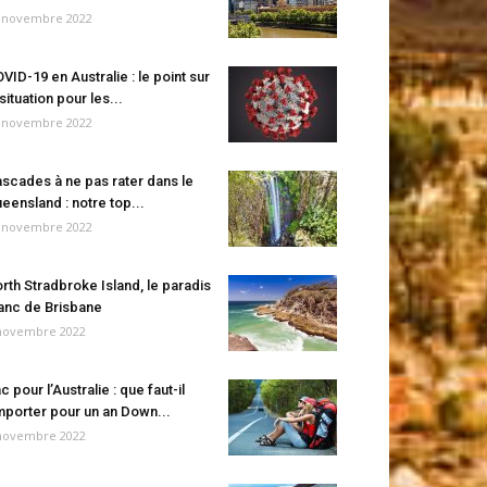
 novembre 2022
VID-19 en Australie : le point sur
 situation pour les...
 novembre 2022
scades à ne pas rater dans le
eensland : notre top...
 novembre 2022
rth Stradbroke Island, le paradis
anc de Brisbane
novembre 2022
c pour l’Australie : que faut-il
porter pour un an Down...
novembre 2022