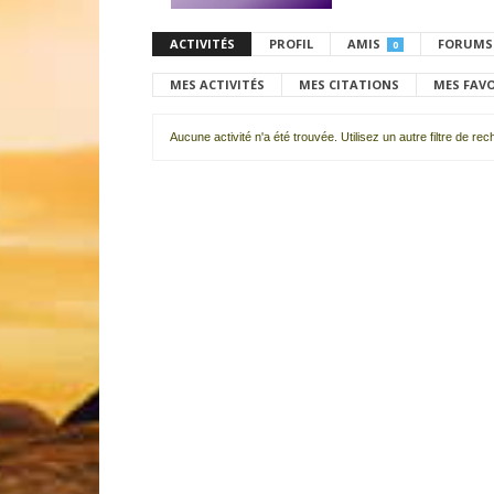
ACTIVITÉS
PROFIL
AMIS
FORUMS
0
MES ACTIVITÉS
MES CITATIONS
MES FAV
Aucune activité n'a été trouvée. Utilisez un autre filtre de re