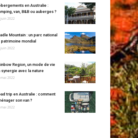
bergements en Australie :
mping, van, B&B ou auberges ?
 juin 2022
adle Mountain : un parc national
 patrimoine mondial
 juin 2022
inbow Region, un mode de vie
 synergie avec la nature
 mai 2022
ad trip en Australie : comment
énager son van ?
 mai 2022