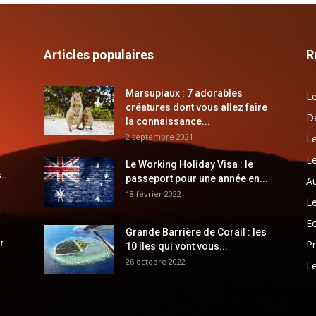
Articles populaires
R
Marsupiaux : 7 adorables
Le
créatures dont vous allez faire
Dé
la connaissance...
2 septembre 2021
Le
Le
Le Working Holiday Visa : le
...
passeport pour une année en...
Au
18 février 2022
Le
E
Grande Barrière de Corail : les
r
Pr
10 îles qui vont vous...
26 octobre 2022
Le