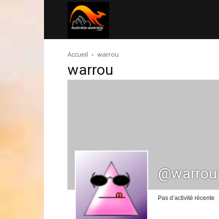
Australia-
Accueil
warrou
australie.com
warrou
@warrou
Pas d’activité récente