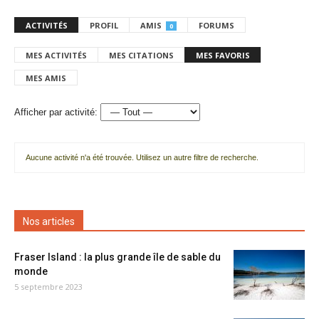
ACTIVITÉS
PROFIL
AMIS
FORUMS
0
MES ACTIVITÉS
MES CITATIONS
MES FAVORIS
MES AMIS
Afficher par activité:
Aucune activité n'a été trouvée. Utilisez un autre filtre de recherche.
Nos articles
Fraser Island : la plus grande île de sable du
monde
5 septembre 2023