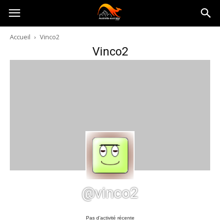
Australia-
Accueil
Vinco2
Vinco2
australie.com
@vinco2
Pas d’activité récente