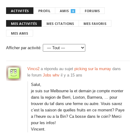
ACTIVITÉS
PROFIL
AMIS
FORUMS
0
MES ACTIVITÉS
MES CITATIONS
MES FAVORIS
MES AMIS
Afficher par activité:
Vinco2
a répondu au sujet
picking sur la murray
dans
le forum
Jobs whv
il y a 15 ans
Salut,
je suis sur Melbourne la et demain je compte monter
dans la region de Berri, Loxton, Barmera, … pour
trouver du taf dans une ferme ou autre. Vouis savez
c’est la saison de quelles fruits en ce moment? Paye
a l’heure ou a la Bin? Ca bosse dans le coin? Merci
pour les infos!
Vincent.