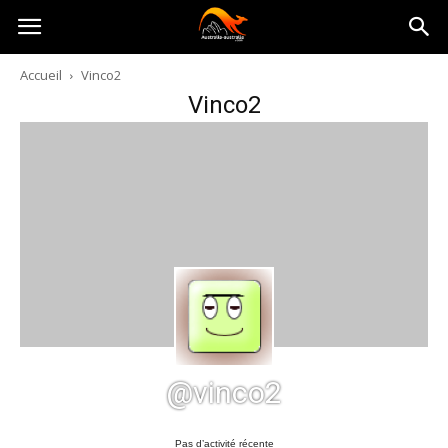
Australia-
Accueil
Vinco2
Vinco2
australie.com
@vinco2
Pas d’activité récente