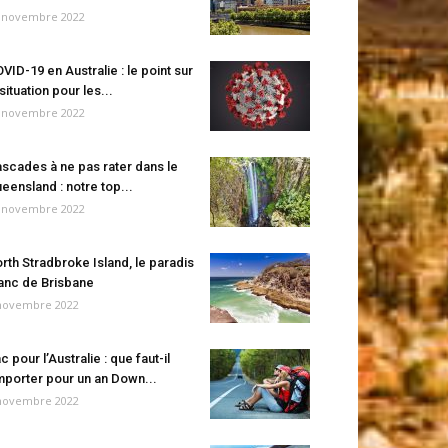
 novembre 2022
VID-19 en Australie : le point sur
 situation pour les...
 novembre 2022
scades à ne pas rater dans le
eensland : notre top...
 novembre 2022
rth Stradbroke Island, le paradis
anc de Brisbane
novembre 2022
c pour l’Australie : que faut-il
porter pour un an Down...
novembre 2022