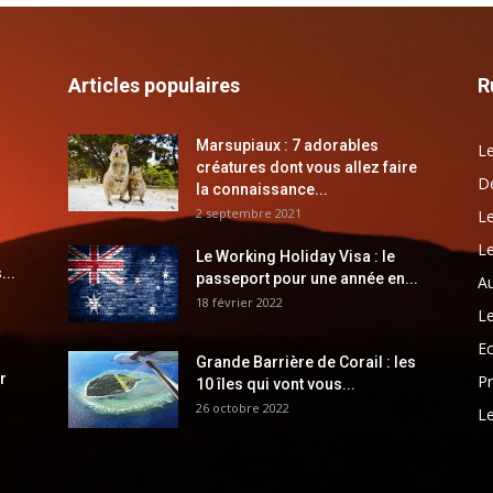
Articles populaires
R
Marsupiaux : 7 adorables
Le
créatures dont vous allez faire
Dé
la connaissance...
2 septembre 2021
Le
Le
Le Working Holiday Visa : le
...
passeport pour une année en...
Au
18 février 2022
Le
E
Grande Barrière de Corail : les
r
Pr
10 îles qui vont vous...
26 octobre 2022
Le