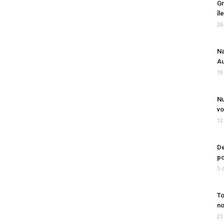
Gr
îl
26
Na
Au
19
Nu
vo
12
De
po
5 
To
no
21