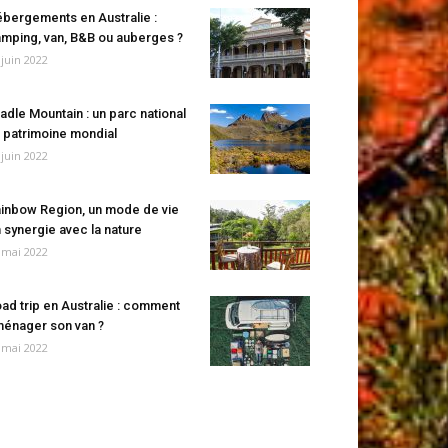
bergements en Australie :
mping, van, B&B ou auberges ?
 juin 2022
adle Mountain : un parc national
 patrimoine mondial
 juin 2022
inbow Region, un mode de vie
 synergie avec la nature
 mai 2022
ad trip en Australie : comment
énager son van ?
 mai 2022