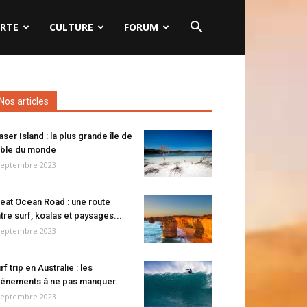
RTE
CULTURE
FORUM
Nos articles
aser Island : la plus grande île de
ble du monde
septembre 2023
eat Ocean Road : une route
tre surf, koalas et paysages...
septembre 2023
rf trip en Australie : les
énements à ne pas manquer
septembre 2023