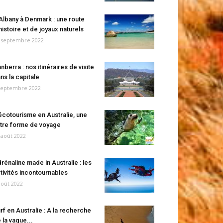
Albany à Denmark : une route
histoire et de joyaux naturels
 septembre 2022
nberra : nos itinéraires de visite
ns la capitale
septembre 2022
écotourisme en Australie, une
tre forme de voyage
 août 2022
rénaline made in Australie : les
tivités incontournables
août 2022
rf en Australie : A la recherche
 la vague...