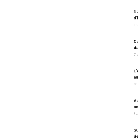
D’
d’
15
Ca
da
7 
L’
au
10
Ad
ac
3 
Su
de