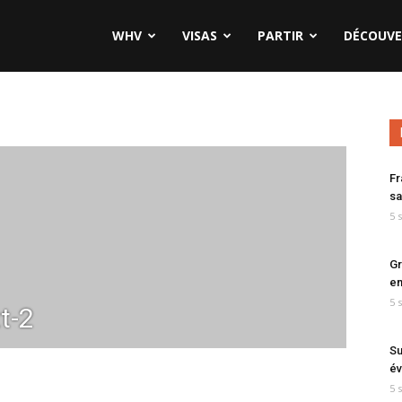
WHV
VISAS
PARTIR
DÉCOUVE
Fr
sa
5 
Gr
en
5 
t-2
Su
év
5 