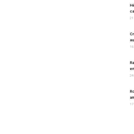
Hé
ca
21
Cr
au
16
Ra
en
24
Ro
am
17