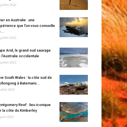
 juillet 2022
ier en Australie : une
périence que l’on vous conseille
...
 juillet 2022
pe Arid, le grand sud sauvage
 l’Australie occidentale
 juillet 2022
w South Wales : la côte sud de
llongong à Batemans...
juillet 2022
ntgomery Reef : lieu iconique
r la côte du Kimberley
 juin 2022