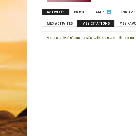
ACTIVITÉS
PROFIL
AMIS
FORUMS
0
MES ACTIVITÉS
MES CITATIONS
MES FAV
Aucune activité n'a été trouvée. Utilisez un autre filtre de re