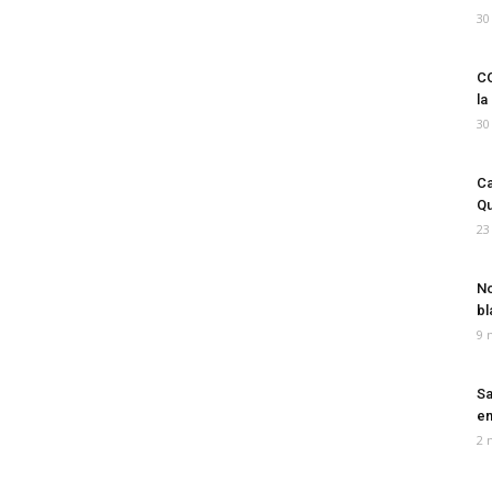
30
CO
la
30
Ca
Qu
23
No
bl
9 
Sa
em
2 