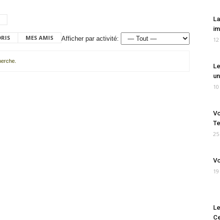
La
im
ORIS
MES AMIS
Afficher par activité:
12
cherche.
Le
un
10
Vo
Te
25
Vo
19
Le
Ce