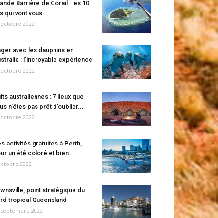
ande Barrière de Corail : les 10
es qui vont vous...
 octobre 2022
ger avec les dauphins en
stralie : l’incroyable expérience
 octobre 2022
its australiennes : 7 lieux que
us n’êtes pas prêt d’oublier...
 octobre 2022
s activités gratuites à Perth,
ur un été coloré et bien...
octobre 2022
wnsville, point stratégique du
rd tropical Queensland
 septembre 2022