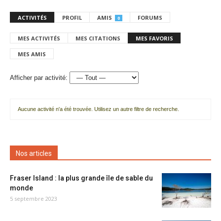
ACTIVITÉS
PROFIL
AMIS
FORUMS
0
MES ACTIVITÉS
MES CITATIONS
MES FAVORIS
MES AMIS
Afficher par activité:
Aucune activité n'a été trouvée. Utilisez un autre filtre de recherche.
Nos articles
Fraser Island : la plus grande île de sable du
monde
5 septembre 2023