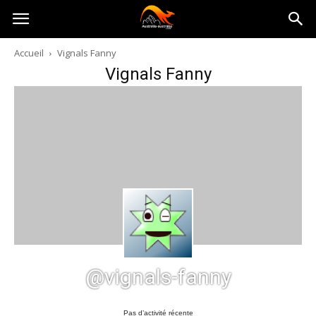
Australia-
Accueil
Vignals Fanny
Vignals Fanny
australie.com
@vignals-fanny
Pas d’activité récente