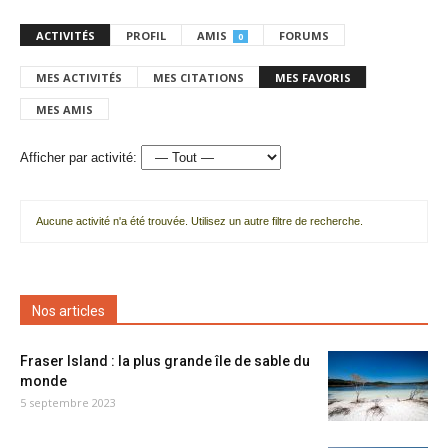
ACTIVITÉS
PROFIL
AMIS
FORUMS
0
MES ACTIVITÉS
MES CITATIONS
MES FAVORIS
MES AMIS
Afficher par activité:
Aucune activité n'a été trouvée. Utilisez un autre filtre de recherche.
Nos articles
Fraser Island : la plus grande île de sable du
monde
5 septembre 2023