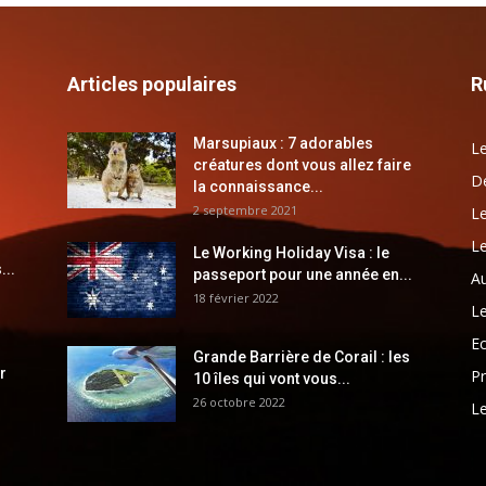
Articles populaires
R
Marsupiaux : 7 adorables
Le
créatures dont vous allez faire
Dé
la connaissance...
2 septembre 2021
Le
Le
Le Working Holiday Visa : le
...
passeport pour une année en...
Au
18 février 2022
Le
E
Grande Barrière de Corail : les
r
Pr
10 îles qui vont vous...
26 octobre 2022
Le