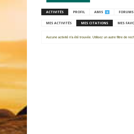
ACTIVITÉS
PROFIL
AMIS
FORUMS
0
MES ACTIVITÉS
MES CITATIONS
MES FAV
Aucune activité n'a été trouvée. Utilisez un autre filtre de re