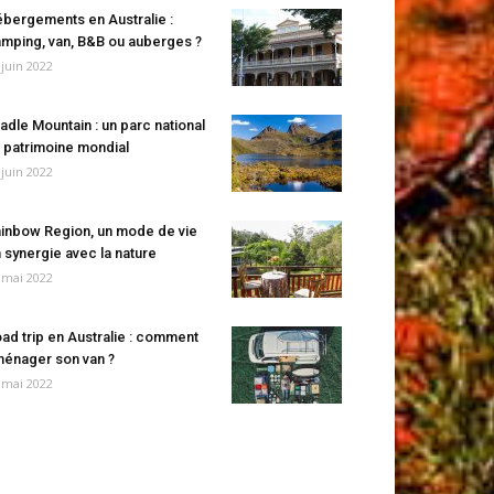
bergements en Australie :
mping, van, B&B ou auberges ?
 juin 2022
adle Mountain : un parc national
 patrimoine mondial
 juin 2022
inbow Region, un mode de vie
 synergie avec la nature
 mai 2022
ad trip en Australie : comment
énager son van ?
 mai 2022