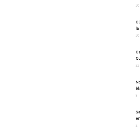
30
CO
la
30
Ca
Qu
23
No
bl
9 
Sa
em
2 