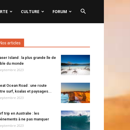
RTE
CULTURE
FORUM
Nos articles
aser Island : la plus grande île de
ble du monde
septembre 2023
eat Ocean Road : une route
tre surf, koalas et paysages...
septembre 2023
rf trip en Australie : les
énements à ne pas manquer
septembre 2023