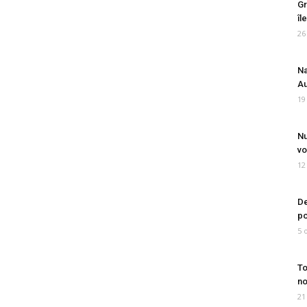
Gr
îl
26
Na
Au
19
Nu
vo
12
De
po
5 
To
no
21