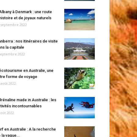
Albany à Denmark : une route
histoire et de joyaux naturels
 septembre 2022
nberra : nos itinéraires de visite
ns la capitale
septembre 2022
écotourisme en Australie, une
tre forme de voyage
 août 2022
rénaline made in Australie : les
tivités incontournables
août 2022
rf en Australie : A la recherche
 la vague...