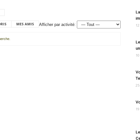
La
im
ORIS
MES AMIS
Afficher par activité:
12
cherche.
Le
un
10
Vo
Te
25
Vo
19
Le
Ce