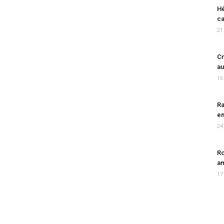
Hé
ca
21
Cr
au
16
Ra
en
24
Ro
am
17