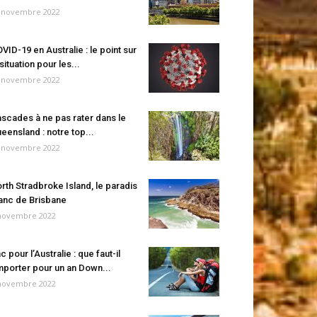
 novembre 2022
VID-19 en Australie : le point sur
 situation pour les...
 novembre 2022
scades à ne pas rater dans le
eensland : notre top...
 novembre 2022
rth Stradbroke Island, le paradis
anc de Brisbane
novembre 2022
c pour l’Australie : que faut-il
porter pour un an Down...
novembre 2022