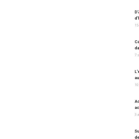
D’
d’
15
Ca
da
7 
L’
au
10
Ad
ac
3 
Su
de