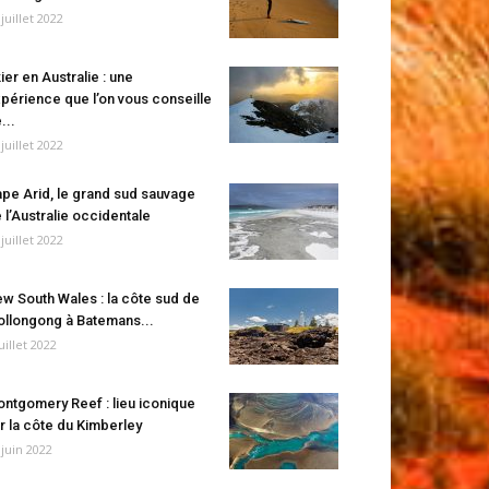
 juillet 2022
ier en Australie : une
périence que l’on vous conseille
...
 juillet 2022
pe Arid, le grand sud sauvage
 l’Australie occidentale
 juillet 2022
w South Wales : la côte sud de
llongong à Batemans...
juillet 2022
ntgomery Reef : lieu iconique
r la côte du Kimberley
 juin 2022