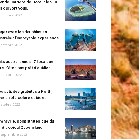
ande Barrière de Corail : les 10
es qui vont vous...
 octobre 2022
ger avec les dauphins en
stralie : l’incroyable expérience
 octobre 2022
its australiennes : 7 lieux que
us n’êtes pas prêt d’oublier...
 octobre 2022
s activités gratuites à Perth,
ur un été coloré et bien...
octobre 2022
wnsville, point stratégique du
rd tropical Queensland
 septembre 2022