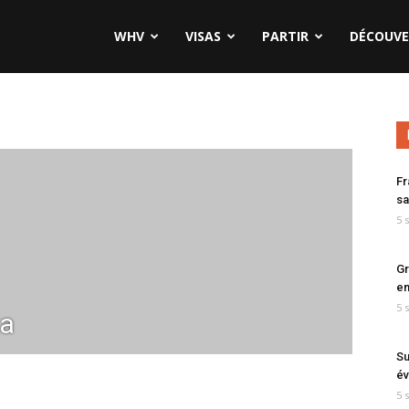
WHV
VISAS
PARTIR
DÉCOUVE
Fr
sa
5 
Gr
en
5 
ka
Su
év
5 