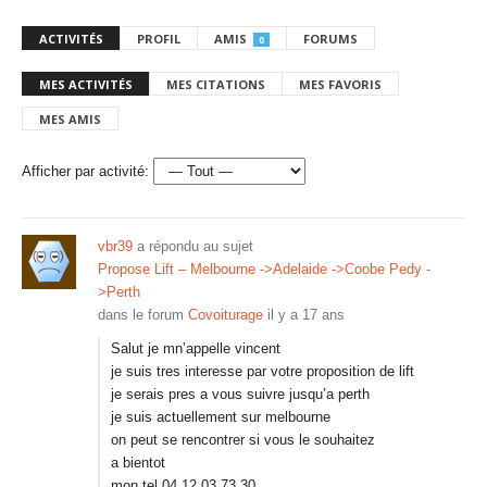
ACTIVITÉS
PROFIL
AMIS
FORUMS
0
MES ACTIVITÉS
MES CITATIONS
MES FAVORIS
MES AMIS
Afficher par activité:
vbr39
a répondu au sujet
Propose Lift – Melbourne ->Adelaide ->Coobe Pedy -
>Perth
dans le forum
Covoiturage
il y a 17 ans
Salut je mn’appelle vincent
je suis tres interesse par votre proposition de lift
je serais pres a vous suivre jusqu’a perth
je suis actuellement sur melbourne
on peut se rencontrer si vous le souhaitez
a bientot
mon tel 04 12 03 73 30