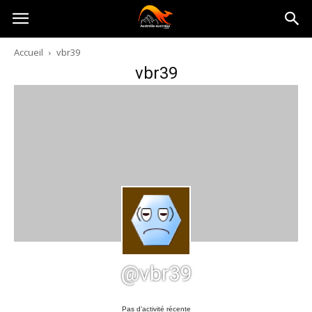
Australia-
Accueil
vbr39
vbr39
australie.com
@vbr39
Pas d’activité récente