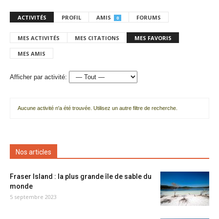
ACTIVITÉS
PROFIL
AMIS
FORUMS
0
MES ACTIVITÉS
MES CITATIONS
MES FAVORIS
MES AMIS
Afficher par activité:
Aucune activité n'a été trouvée. Utilisez un autre filtre de recherche.
Nos articles
Fraser Island : la plus grande île de sable du
monde
5 septembre 2023