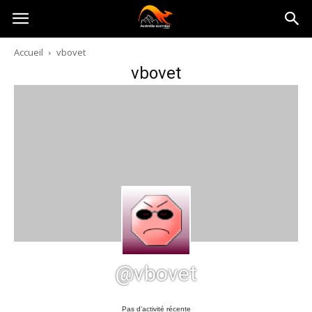
Australia-
Accueil
vbovet
vbovet
australie.com
@vbovet
Pas d’activité récente