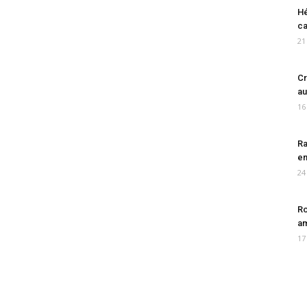
Hé
ca
21
Cr
au
16
Ra
en
24
Ro
am
17