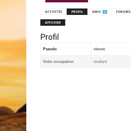
ACTIVITÉS
PROFIL
AMIS
FORUMS
0
AFFICHER
Profil
Pseudo
vbovet
Votre occupation
etudiant