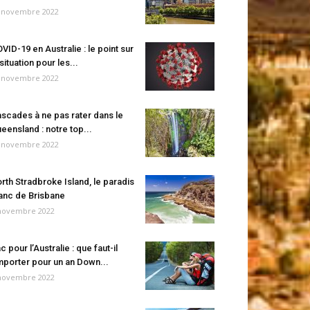
 novembre 2022
VID-19 en Australie : le point sur
 situation pour les...
 novembre 2022
scades à ne pas rater dans le
eensland : notre top...
 novembre 2022
rth Stradbroke Island, le paradis
anc de Brisbane
novembre 2022
c pour l’Australie : que faut-il
porter pour un an Down...
novembre 2022