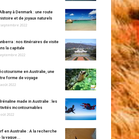
Albany à Denmark : une route
histoire et de joyaux naturels
 septembre 2022
nberra : nos itinéraires de visite
ns la capitale
septembre 2022
écotourisme en Australie, une
tre forme de voyage
 août 2022
rénaline made in Australie : les
tivités incontournables
août 2022
rf en Australie : A la recherche
 la vague...