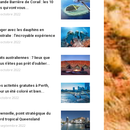
ande Barrière de Corail : les 10
es qui vont vous...
 octobre 2022
ger avec les dauphins en
stralie : l’incroyable expérience
 octobre 2022
its australiennes : 7 lieux que
us n’êtes pas prêt d’oublier...
 octobre 2022
s activités gratuites à Perth,
ur un été coloré et bien...
octobre 2022
wnsville, point stratégique du
rd tropical Queensland
 septembre 2022