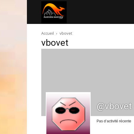
Australia-
Accueil
vbovet
australie.com
vbovet
@vbovet
Pas d’activité récente