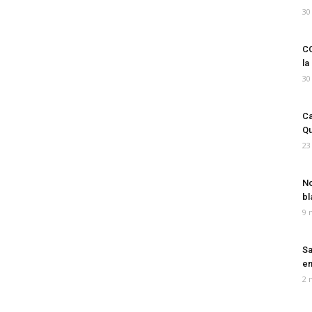
30
CO
la
30
Ca
Qu
23
No
bl
9 
Sa
em
2 