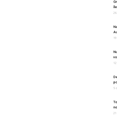
Gr
îl
26
Na
Au
19
Nu
vo
12
De
po
5 
To
no
21