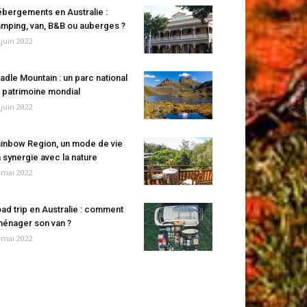
bergements en Australie :
mping, van, B&B ou auberges ?
 juin 2022
adle Mountain : un parc national
 patrimoine mondial
 juin 2022
inbow Region, un mode de vie
 synergie avec la nature
 mai 2022
ad trip en Australie : comment
énager son van ?
 mai 2022