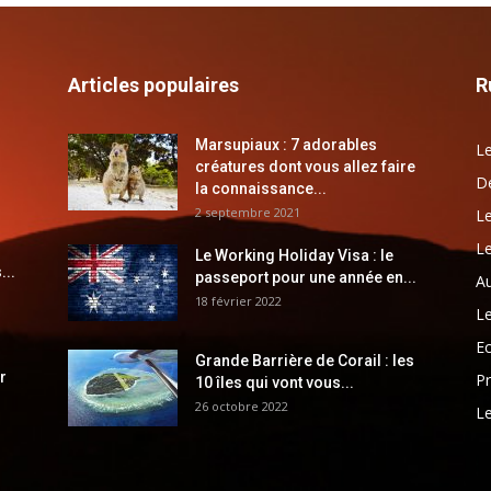
Articles populaires
R
Marsupiaux : 7 adorables
Le
créatures dont vous allez faire
Dé
la connaissance...
2 septembre 2021
Le
Le
Le Working Holiday Visa : le
...
passeport pour une année en...
Au
18 février 2022
Le
E
Grande Barrière de Corail : les
r
Pr
10 îles qui vont vous...
26 octobre 2022
Le