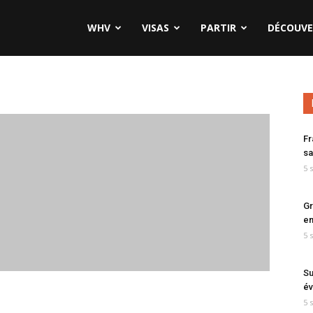
WHV
VISAS
PARTIR
DÉCOUVE
Fr
sa
5 
Gr
en
5 
Su
év
5 