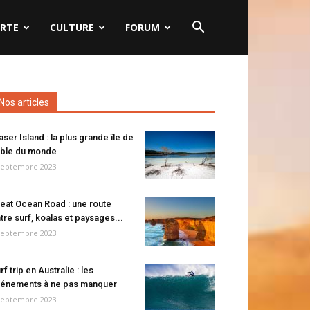
RTE
CULTURE
FORUM
Nos articles
aser Island : la plus grande île de
ble du monde
septembre 2023
eat Ocean Road : une route
tre surf, koalas et paysages...
septembre 2023
rf trip en Australie : les
énements à ne pas manquer
septembre 2023