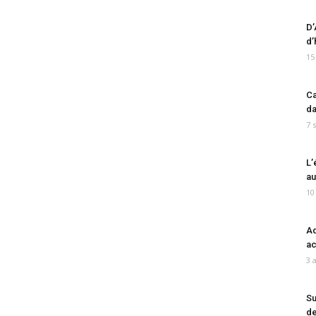
D’
d’
15
Ca
da
7 
L’
au
10
Ad
ac
3 
Su
de