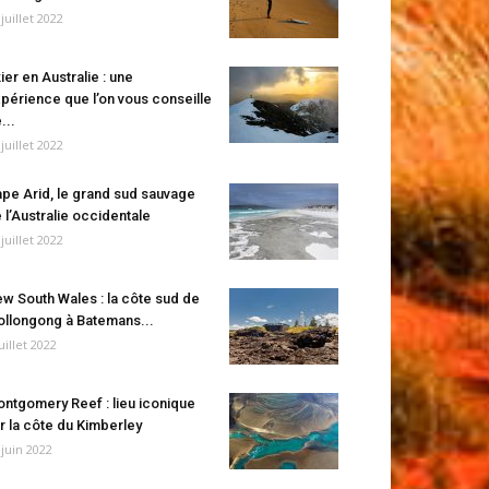
 juillet 2022
ier en Australie : une
périence que l’on vous conseille
...
 juillet 2022
pe Arid, le grand sud sauvage
 l’Australie occidentale
 juillet 2022
w South Wales : la côte sud de
llongong à Batemans...
juillet 2022
ntgomery Reef : lieu iconique
r la côte du Kimberley
 juin 2022