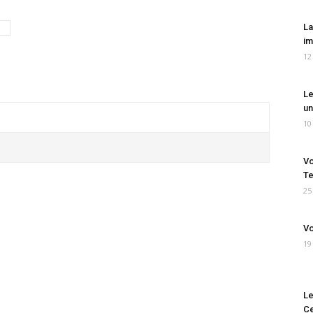
La
im
12
Le
un
10
Vo
Te
25
Vo
19
Le
Ce