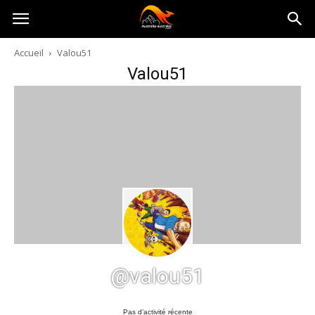
Australia-
Accueil
Valou51
Valou51
australie.com
@valou51
Pas d’activité récente