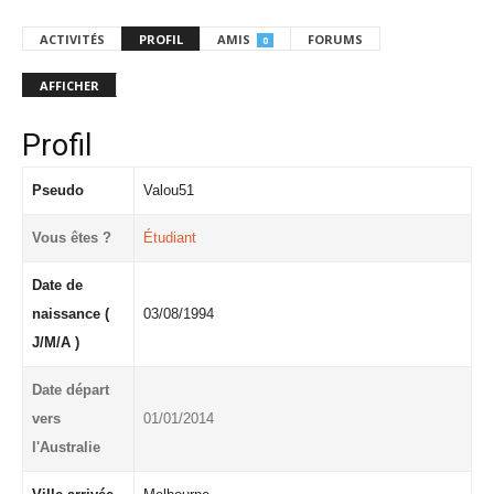
ACTIVITÉS
PROFIL
AMIS
FORUMS
0
AFFICHER
Profil
Pseudo
Valou51
Vous êtes ?
Étudiant
Date de
naissance (
03/08/1994
J/M/A )
Date départ
vers
01/01/2014
l'Australie