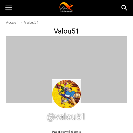
Australia-
Accueil
Valou51
Valou51
australie.com
@valou51
Pas d’activité récente