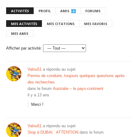
ACTIVITÉS
PROFIL
AMIS
FORUMS
0
MES ACTIVITÉS
MES CITATIONS
MES FAVORIS
MES AMIS
Afficher par activité:
Valou51
a répondu au sujet
Permis de conduire, toujours quelques questions après
des recherches
dans le forum
Australie – le pays-continent
il y a 13 ans
Merci !
Valou51
a répondu au sujet
Stop à DUBAI : ATTENTION
dans le forum