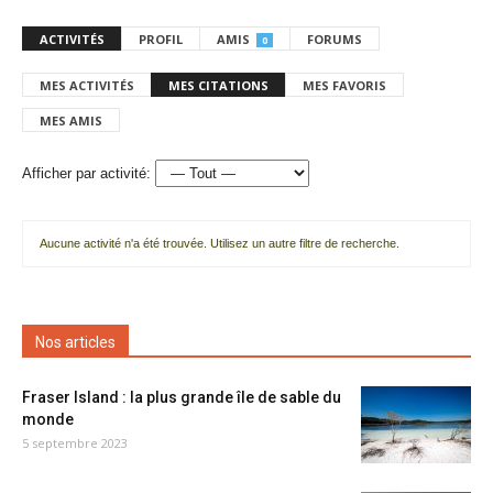
ACTIVITÉS
PROFIL
AMIS
FORUMS
0
MES ACTIVITÉS
MES CITATIONS
MES FAVORIS
MES AMIS
Afficher par activité:
Aucune activité n'a été trouvée. Utilisez un autre filtre de recherche.
Nos articles
Fraser Island : la plus grande île de sable du
monde
5 septembre 2023