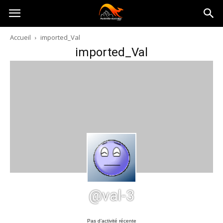
Australia-
Accueil
imported_Val
imported_Val
australie.com
@val-3
Pas d’activité récente