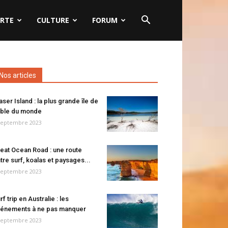
RTE
CULTURE
FORUM
Nos articles
aser Island : la plus grande île de
ble du monde
septembre 2023
eat Ocean Road : une route
tre surf, koalas et paysages...
septembre 2023
rf trip en Australie : les
énements à ne pas manquer
septembre 2023