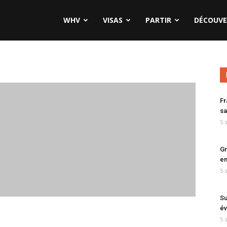
WHV
VISAS
PARTIR
DÉCOUVE
Fr
sa
5 
Gr
en
5 
Su
év
5 