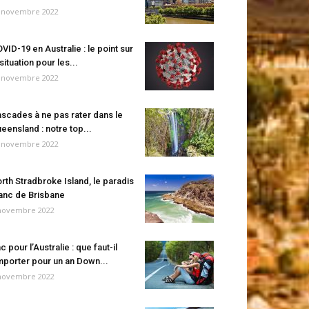
 novembre 2022
VID-19 en Australie : le point sur
 situation pour les...
 novembre 2022
scades à ne pas rater dans le
eensland : notre top...
 novembre 2022
rth Stradbroke Island, le paradis
anc de Brisbane
novembre 2022
c pour l’Australie : que faut-il
porter pour un an Down...
novembre 2022