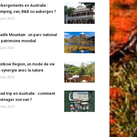
bergements en Australie :
mping, van, B&B ou auberges ?
 juin 2022
adle Mountain : un parc national
 patrimoine mondial
 juin 2022
inbow Region, un mode de vie
 synergie avec la nature
 mai 2022
ad trip en Australie : comment
énager son van ?
 mai 2022