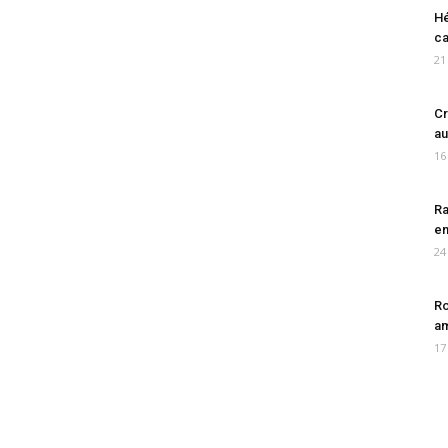
Hé
ca
21
Cr
au
16
Ra
en
24
Ro
am
17