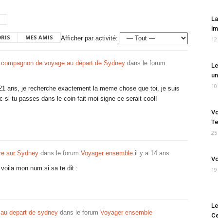
La
im
ORIS
MES AMIS
Afficher par activité:
12
 compagnon de voyage au départ de Sydney
dans le forum
Le
un
10
i 21 ans, je recherche exactement la meme chose que toi, je suis
 si tu passes dans le coin fait moi signe ce serait cool!
Vo
Te
25
re sur Sydney
dans le forum
Voyager ensemble
il y a 14 ans
Vo
 voila mon num si sa te dit :
19
Le
 au depart de sydney
dans le forum
Voyager ensemble
Ce