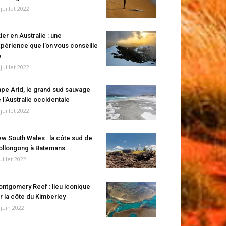
 juillet 2022
ier en Australie : une
périence que l’on vous conseille
...
 juillet 2022
pe Arid, le grand sud sauvage
 l’Australie occidentale
 juillet 2022
w South Wales : la côte sud de
llongong à Batemans...
juillet 2022
ntgomery Reef : lieu iconique
r la côte du Kimberley
 juin 2022