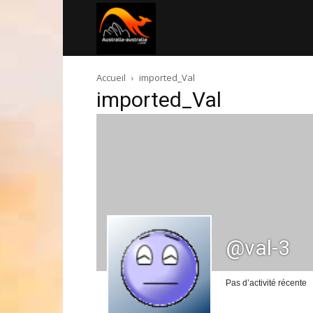
Australia-
Accueil
imported_Val
australie.com
imported_Val
@val-3
Pas d’activité récente