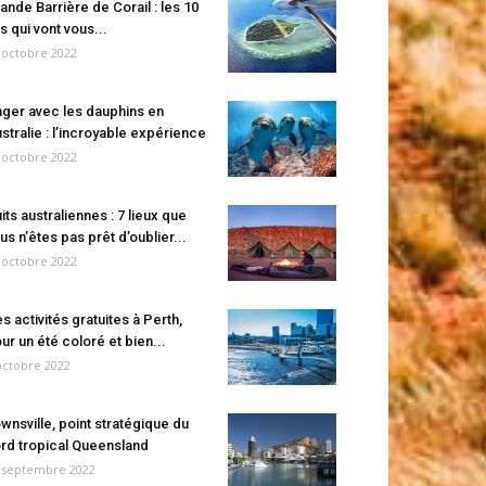
ande Barrière de Corail : les 10
es qui vont vous...
 octobre 2022
ger avec les dauphins en
stralie : l’incroyable expérience
 octobre 2022
its australiennes : 7 lieux que
us n’êtes pas prêt d’oublier...
 octobre 2022
s activités gratuites à Perth,
ur un été coloré et bien...
octobre 2022
wnsville, point stratégique du
rd tropical Queensland
 septembre 2022