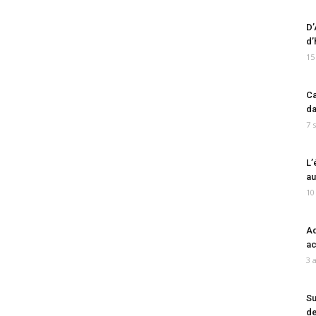
D’
d’
15
Ca
da
7 
L’
au
10
Ad
ac
3 
Su
de