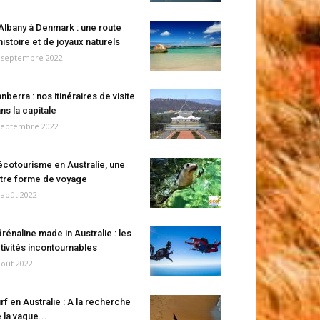
Albany à Denmark : une route
histoire et de joyaux naturels
 septembre 2022
nberra : nos itinéraires de visite
ns la capitale
septembre 2022
écotourisme en Australie, une
tre forme de voyage
 août 2022
rénaline made in Australie : les
tivités incontournables
août 2022
rf en Australie : A la recherche
 la vague...