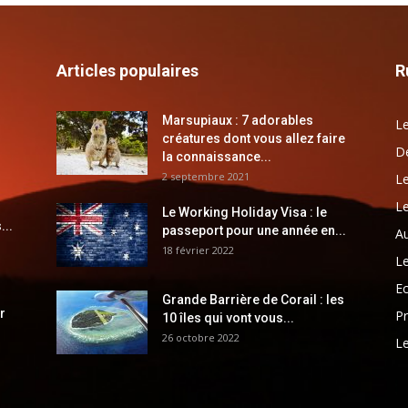
Articles populaires
R
Marsupiaux : 7 adorables
Le
créatures dont vous allez faire
Dé
la connaissance...
2 septembre 2021
Le
Le
Le Working Holiday Visa : le
...
passeport pour une année en...
Au
18 février 2022
Le
E
Grande Barrière de Corail : les
r
Pr
10 îles qui vont vous...
26 octobre 2022
Le