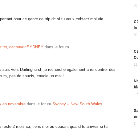
30
partant pour ce genre de trip dc si tu veux cobtact moi via
CO
la
30
visiter, decouvrir SYDNEY
dans le forum
Ca
Qu
23
 suis vers Darlinghurst, je recherche également a rencontrer des
jours, pas de soucis, envoie un mail!
No
bl
9 
y en novembre
dans le forum
Sydney – New South Wales
Sa
em
2 
reste 2 mois ici; tiens moi au courant quand tu arrives si tu