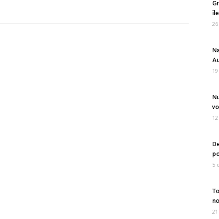
Gr
îl
26
Na
Au
19
Nu
vo
12
De
po
5 
To
no
21