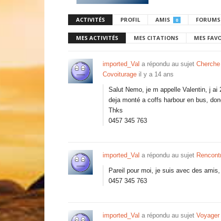
ACTIVITÉS
PROFIL
AMIS
FORUMS
0
MES ACTIVITÉS
MES CITATIONS
MES FAV
imported_Val
a répondu au sujet
Cherche
Covoiturage
il y a 14 ans
Salut Nemo, je m appelle Valentin, j a
deja monté a coffs harbour en bus, donc
Thks
0457 345 763
imported_Val
a répondu au sujet
Rencont
Pareil pour moi, je suis avec des amis,
0457 345 763
imported_Val
a répondu au sujet
Voyager