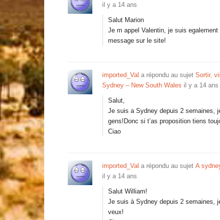
il y a 14 ans
Salut Marion
Je m appel Valentin, je suis egalement 
message sur le site!
imported_Val
a répondu au sujet
Sortir, 
Sydney – New South Wales
il y a 14 ans
Salut,
Je suis a Sydney depuis 2 semaines, je
gens!Donc si t’as proposition tiens tou
Ciao
imported_Val
a répondu au sujet
A sydne
il y a 14 ans
Salut William!
Je suis à Sydney depuis 2 semaines, je 
veux!