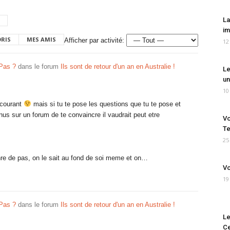
La
im
ORIS
MES AMIS
Afficher par activité:
12
 Pas ?
dans le forum
Ils sont de retour d'un an en Australie !
Le
un
10
e courant
mais si tu te pose les questions que tu te pose et
us sur un forum de te convaincre il vaudrait peut etre
Vo
Te
25
nre de pas, on le sait au fond de soi meme et on…
Vo
19
 Pas ?
dans le forum
Ils sont de retour d'un an en Australie !
Le
Ce