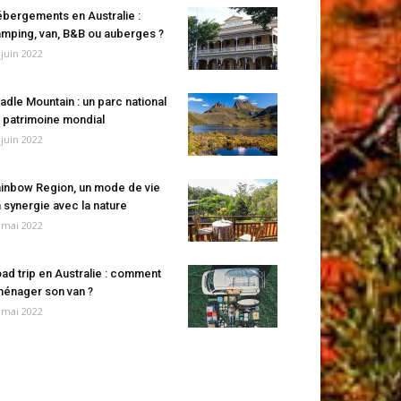
bergements en Australie :
mping, van, B&B ou auberges ?
 juin 2022
adle Mountain : un parc national
 patrimoine mondial
 juin 2022
inbow Region, un mode de vie
 synergie avec la nature
 mai 2022
ad trip en Australie : comment
énager son van ?
 mai 2022