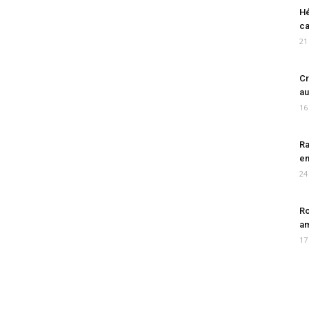
Hé
ca
21
Cr
au
16
Ra
en
24
Ro
am
17