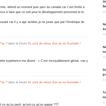
Gr
îl
limite, attend un moment puis pars au canada car c’est limité à
26
ence à faire que ce soit pour le développement personnel et le
amusant car il y a qqs années je ne jurais que par l’Amérique du
Na
Au
19
 Pas ?
dans le forum
Ils sont de retour d'un an en Australie !
Nu
vo
12
 cette expérience me disent : « C’est incroyablement génial, vas-y
De
po
5 
 Pas ?
dans le forum
Ils sont de retour d'un an en Australie !
To
no
21
t-ce qu’on perd, qu’est-ce qu’on gagne ???