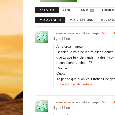
ACTIVITÉS
PROFIL
AMIS
FORUMS
0
MES ACTIVITÉS
MES CITATIONS
MES FAV
VagueSable
a répondu au sujet
Partir ou
il y a 14 ans
Amsterdam wrote:
Desolee je vais peut etre aller a contr
que tu que tu « demande » a des inconn
reconsiderer la chose??
Pas faux…
Quote:
Je pense que si on veut franchir ce ge
En afficher davantage
VagueSable
a répondu au sujet
Partir ou
il y a 14 ans