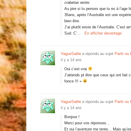
crabetan wrote:
Au pire si tu penses que tu es à l’age 
35ans, après l’Australie est une expéri
bien être.
J’ai plutôt envie de l’Australie. C’est 
Sud. C’…
En afficher davantage
VagueSable
a répondu au sujet
Partir ou
il y a 14 ans
Oui c’est vrai
J’attends pt être que ceux qui ont fait
fonce !!! »
VagueSable
a répondu au sujet
Partir ou
il y a 14 ans
Bonjour !
Merci pour vos réponses…
Et oui l’aventure me tente… Mais qu’es