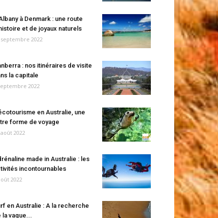
Albany à Denmark : une route
histoire et de joyaux naturels
 septembre 2022
nberra : nos itinéraires de visite
ns la capitale
septembre 2022
écotourisme en Australie, une
tre forme de voyage
 août 2022
rénaline made in Australie : les
tivités incontournables
août 2022
rf en Australie : A la recherche
 la vague...