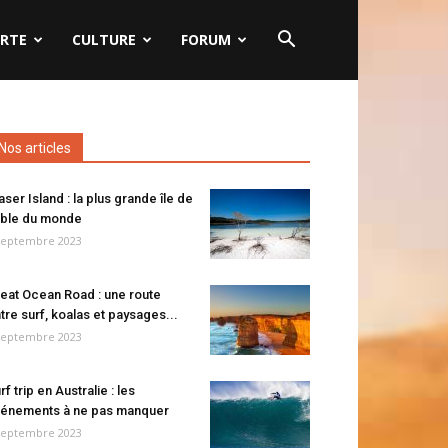
RTE
CULTURE
FORUM
Nos articles
aser Island : la plus grande île de
ble du monde
septembre 2023
eat Ocean Road : une route
tre surf, koalas et paysages...
septembre 2023
rf trip en Australie : les
énements à ne pas manquer
septembre 2023