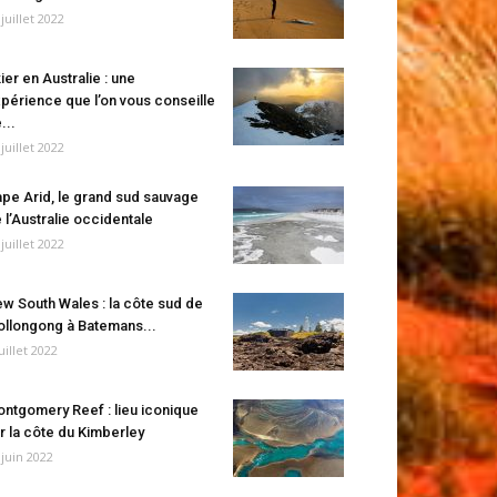
 juillet 2022
ier en Australie : une
périence que l’on vous conseille
...
 juillet 2022
pe Arid, le grand sud sauvage
 l’Australie occidentale
 juillet 2022
w South Wales : la côte sud de
llongong à Batemans...
juillet 2022
ntgomery Reef : lieu iconique
r la côte du Kimberley
 juin 2022