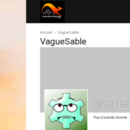
Australia-
Accueil
VagueSable
australie.com
VagueSable
@vagues
Pas d’activité récente