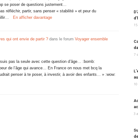
rop se poser de questions justement…
s réfléchir, partir, sans penser « stabilité » et peur du
D’
llir…
En afficher davantage
d’
15
es qui ont envie de partir ?
dans le forum
Voyager ensemble
Ca
da
7 
ne suis pas la seule avec cette question d’âge… :bomb:
ir peur de l’âge qui avance… En France on nous met bcq la
L’
udrait penser à te poser, à investir, à avoir des enfants… » :wow:
au
10
Ad
ac
3 
Su
de