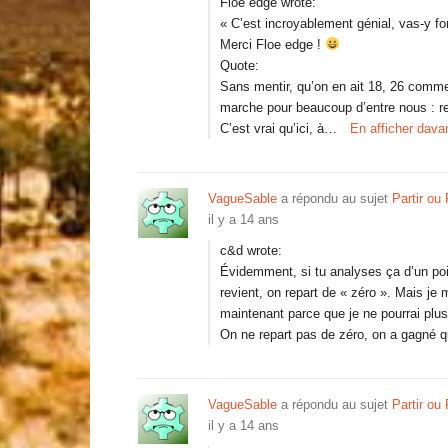
Floe edge wrote:
« C’est incroyablement génial, vas-y fonc
Merci Floe edge !
Quote:
Sans mentir, qu’on en ait 18, 26 comm
marche pour beaucoup d’entre nous : rest
C’est vrai qu’ici, à…
En afficher dava
VagueSable
a répondu au sujet
Partir ou
il y a 14 ans
c&d wrote:
Évidemment, si tu analyses ça d’un poi
revient, on repart de « zéro ». Mais je 
maintenant parce que je ne pourrai plus 
On ne repart pas de zéro, on a gagné
VagueSable
a répondu au sujet
Partir ou
il y a 14 ans