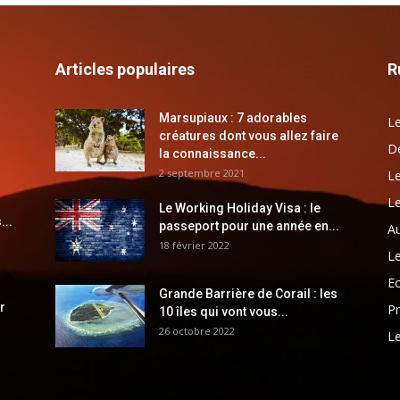
Articles populaires
R
Marsupiaux : 7 adorables
Le
créatures dont vous allez faire
Dé
la connaissance...
2 septembre 2021
Le
Le
Le Working Holiday Visa : le
...
passeport pour une année en...
Au
18 février 2022
Le
E
Grande Barrière de Corail : les
r
Pr
10 îles qui vont vous...
26 octobre 2022
Le