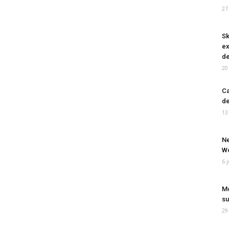
27
Sk
ex
de
20
Ca
de
13
Ne
Wo
6 
Mo
su
29