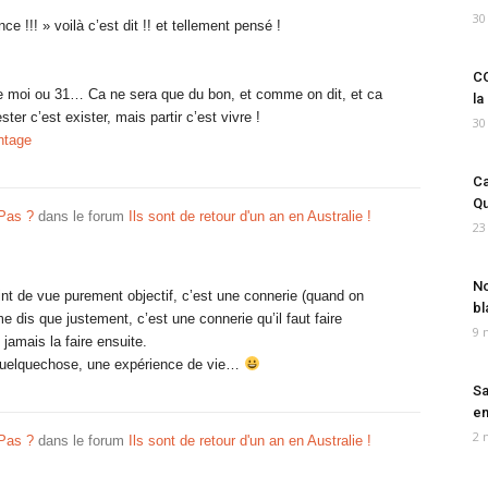
30
e !!! » voilà c’est dit !! et tellement pensé !
CO
e moi ou 31… Ca ne sera que du bon, et comme on dit, et ca
la
er c’est exister, mais partir c’est vivre !
30
ntage
Ca
Qu
 Pas ?
dans le forum
Ils sont de retour d'un an en Australie !
23
No
nt de vue purement objectif, c’est une connerie (quand on
bl
me dis que justement, c’est une connerie qu’il faut faire
9 
jamais la faire ensuite.
 quelquechose, une expérience de vie…
Sa
em
2 
 Pas ?
dans le forum
Ils sont de retour d'un an en Australie !