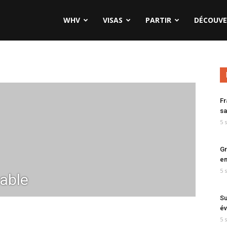
WHV
VISAS
PARTIR
DÉCOUVE
Fr
sa
5 
Gr
en
5 
able
Su
év
5 