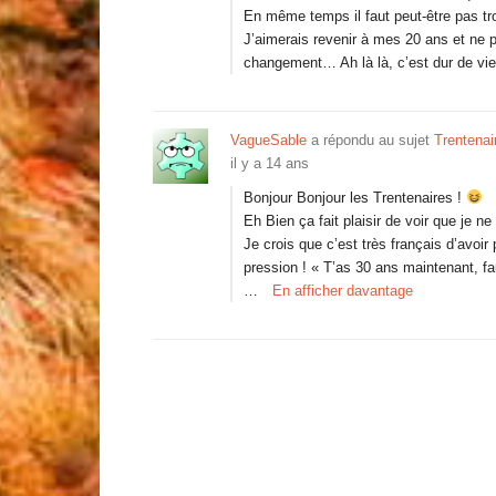
En même temps il faut peut-être pas t
J’aimerais revenir à mes 20 ans et ne pa
changement… Ah là là, c’est dur de viei
VagueSable
a répondu au sujet
Trentenair
il y a 14 ans
Bonjour Bonjour les Trentenaires !
Eh Bien ça fait plaisir de voir que je 
Je crois que c’est très français d’avo
pression ! « T’as 30 ans maintenant, fa
…
En afficher davantage