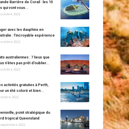
ande Barrière de Corail : les 10
es qui vont vous...
 octobre 2022
ger avec les dauphins en
stralie : l’incroyable expérience
 octobre 2022
its australiennes : 7 lieux que
us n’êtes pas prêt d’oublier...
 octobre 2022
s activités gratuites à Perth,
ur un été coloré et bien...
octobre 2022
wnsville, point stratégique du
rd tropical Queensland
 septembre 2022