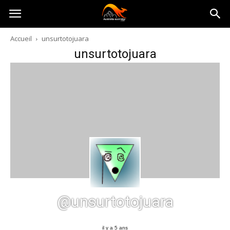
Australia-
Accueil
unsurtotojuara
unsurtotojuara
australie.com
@unsurtotojuara
il y a 5 ans